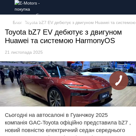
Блог
Toyota bZ7 EV дебютує з двигуном Huawei та системо
Toyota bZ7 EV дебютує з двигуном
Huawei та системою HarmonyOS
21 листопада 2025
Сьогодні на автосалоні в Гуанчжоу 2025
компанія GAC-Toyota офіційно представила bZ7 ,
новий повністю електричний седан середнього