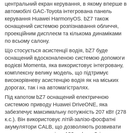
центральний екран керування, в якому вперше в
автомобілі GAC-Toyota інтегрована панель
керування Huawei HarmonyOS. bZ7 також
оснащений системою розпізнавання обличчя,
проекційним дисплеєм та кількома динаміками
по всьому салону.
Що стосується асистенції водія, bZ7 буде
оснащений вдосконаленою системою допомоги
водієві Momenta, яка використовує інтегровану,
комплексну велику модель, що підтримує
високорівневу асистенцію водія як на міських
дорогах, так і на автомагістралях.
Під капотом bZ7 оснащений електричною
системою приводу Huawei DriveONE, яка
забезпечує максимальну потужність 207 кВт (278
к.с.). Він використовує літій-залізо-фосфатні
акумулятори CALB, що дозволяють розвивати