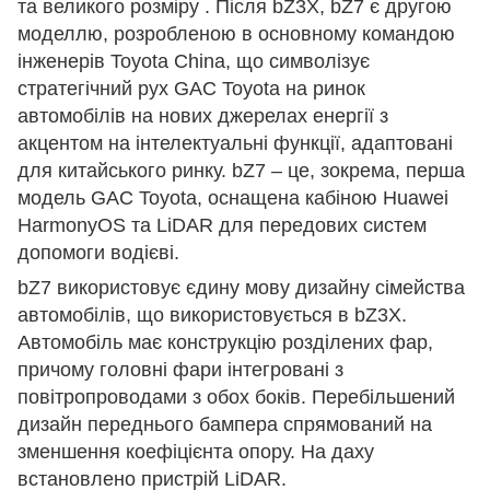
та великого розміру . Після bZ3X, bZ7 є другою
моделлю, розробленою в основному командою
інженерів Toyota China, що символізує
стратегічний рух GAC Toyota на ринок
автомобілів на нових джерелах енергії з
акцентом на інтелектуальні функції, адаптовані
для китайського ринку. bZ7 – це, зокрема, перша
модель GAC Toyota, оснащена кабіною Huawei
HarmonyOS та LiDAR для передових систем
допомоги водієві.
bZ7 використовує єдину мову дизайну сімейства
автомобілів, що використовується в bZ3X.
Автомобіль має конструкцію розділених фар,
причому головні фари інтегровані з
повітропроводами з обох боків. Перебільшений
дизайн переднього бампера спрямований на
зменшення коефіцієнта опору. На даху
встановлено пристрій LiDAR.