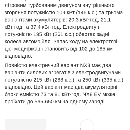
літровим турбованим двигуном внутрішнього
згоряння потужністю 109 кВт (146 к.с.) та трьома
варіантами акумуляторів: 20,3 кВт⋅год, 21,1
кВт⋅год та 37,4 кВт⋅год. Електродвигун
потужністю 195 кВт (261 к.с.) обертає задні
колеса автомобіля. Запас ходу на електротязі
цієї модифікації становить від 102 до 185 км
відповідно.
Повністю електричний варіант NX8 має два
варіанти силових агрегатів з електродвигунами
потужністю 215 кВт (288 к.с.) та 250 кВт (335 к.с.)
відповідно. Цей варіант має два акумуляторні
блоки ємністю 73 та 81 кВт·год. NX8 EV може
проїхати до 565-650 км на одному заряді.