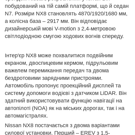
побудований на тій самій платформі, що й седан
N7. Розміри NX8 становлять 4870/1920/1680 мм,
а колісна база – 2917 мм. Він відповідає
дизайнерській мові V-motion з 2,4-метровою
світлодіодною смугою ходових вогнів спереду.
Інтер'єр NX8 може похвалитися подвійним
екраном, двоспицевим кермом, підрульовим
важелем перемикання передач та двома
бездротовими зарядними пристроями.
Автомобіль пропонує проекційний дисплей та
систему допомоги водієві з датчиком LiDAR. Він
здатний використовувати функцію навігації на
автопілоті (NOA) як на міських дорогах, так і на
автомагістралях.
Nissan NX8 постачається з двома варіантами
силової установки. Перший – EREV з 1,5-