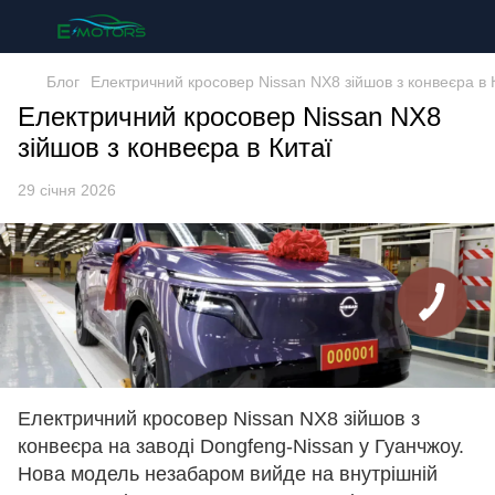
Блог
Електричний кросовер Nissan NX8 зійшов з конвеєра в 
Електричний кросовер Nissan NX8
зійшов з конвеєра в Китаї
29 січня 2026
Електричний кросовер Nissan NX8 зійшов з
конвеєра на заводі Dongfeng-Nissan у Гуанчжоу.
Нова модель незабаром вийде на внутрішній