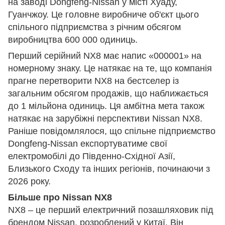
на заводі Dongfeng-Nissan у місті Хуаду,
Гуанчжоу. Це головне виробниче об'єкт цього
спільного підприємства з річним обсягом
виробництва 600 000 одиниць.
Перший серійний NX8 має напис «000001» на
номерному знаку. Це натякає на те, що компанія
прагне перетворити NX8 на бестселер із
загальним обсягом продажів, що наближається
до 1 мільйона одиниць. Ця амбітна мета також
натякає на зарубіжні перспективи Nissan NX8.
Раніше повідомлялося, що спільне підприємство
Dongfeng-Nissan експортуватиме свої
електромобілі до Південно-Східної Азії,
Близького Сходу та інших регіонів, починаючи з
2026 року.
Більше про Nissan NX8
NX8 – це перший електричний позашляховик під
брендом Nissan, розроблений у Китаї. Він