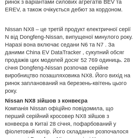
ринок з варіантами силових агрегатів BEV та
EREV, а також очікується дебют за кордоном.
Nissan NX8 – це третій продукт електричної серії
N від Dongfeng-Nissan, випущеної минулого року.
Наразі вона включає седани N6 та N7 . За
даними China EV DataTracker , сукупний обсяг
продажів цих моделей досяг 52 769 одиниць. 28
січня Dongfeng-Nissan розпочав серійне
виробництво позашляховика NX8. Його вихід на
ринок запланований на березень-квітень цього
року.
Nissan NX8 зійшов з конвеєра
Компанія Nissan офіційно повідомила, що
перший серійний кросовер NX8 зійшов з
конвеєра в Китаї 28 січня, пофарбований у
фіолетовий колір. Його складання розпочалося