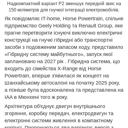
Надкомпактний варіант P2 зменшує передній звис на
150 міліметрів для гнучкої інтеграції електромобілів.
Як повідомляє IT-home, Horse Powertrain, спільне
підприємство Geely Holding та Renault Group, яке
прагне перетворити існуючі виключно електричні
конструкції на гнучкі гібридні або транспортні
засоби з подовженим запасом ходу, представило
«Гібридну систему майбутнього», запуск якої
заплановано на 2027 рік . Гібридна система, що
входить до сімейства X-Range від Horse
Powertrain, вперше з'явилася як концепт на
Шанхайському автосалоні на початку 2025 року,
а пізніше була вдосконалена та представлена ​​на
IAA в Мюнхені того ж року.
Архітектура об'єднує двигун внутрішнього
згоряння, коробку передач, електродвигун та
електронні системи живлення в компактному
корпусі. Пропонуються два варіанти: версія з