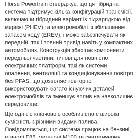
Horse Powertrain стверджує, що ця гібридна
система підтримує кілька конфігурацій трансмісії,
включаючи гібридний варіант із підзарядкою від
мережі (PHEV) та електромобілі із збільшеним
запасом ходу (EREV), і може забезпечувати як
передній, так і повний привід навіть у компактних
автомобілях. Конструкція зберігає компоненти
передньої частини, типові для повністю
електричних платформ, такі як системи
опалення, вентиляції та кондиціонування повітря
без PFAS, що дозволяє повторно
використовувати багато існуючих деталей
електромобілів та зменшує вплив на навколишнє
середовище.
Ще однією ключовою особливістю є широка
сумісність з різними видами палива.
Повідомляється, що система працює на бензині,
етанолі E85, метанолі M100 та синтетичному