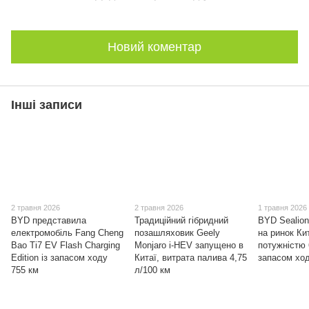
Новий коментар
Інші записи
2 травня 2026
2 травня 2026
1 травня 2026
BYD представила
Традиційний гібридний
BYD Sealion
електромобіль Fang Cheng
позашляховик Geely
на ринок Ки
Bao Ti7 EV Flash Charging
Monjaro i-HEV запущено в
потужністю 
Edition із запасом ходу
Китаї, витрата палива 4,75
запасом ход
755 км
л/100 км