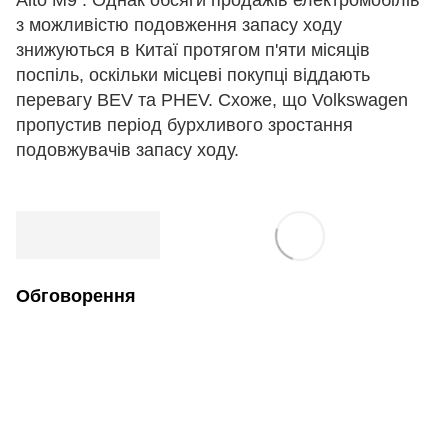
Aito M9 . Однак обсяги продажів електромобілів
з можливістю подовження запасу ходу
знижуються в Китаї протягом п'яти місяців
поспіль, оскільки місцеві покупці віддають
перевагу BEV та PHEV. Схоже, що Volkswagen
пропустив період бурхливого зростання
подовжувачів запасу ходу.
Обговорення