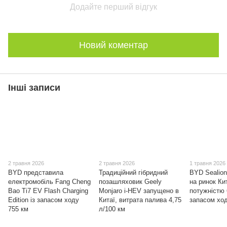
Додайте перший відгук
Новий коментар
Інші записи
2 травня 2026
2 травня 2026
1 травня 2026
BYD представила
Традиційний гібридний
BYD Sealion
електромобіль Fang Cheng
позашляховик Geely
на ринок Ки
Bao Ti7 EV Flash Charging
Monjaro i-HEV запущено в
потужністю 
Edition із запасом ходу
Китаї, витрата палива 4,75
запасом ход
755 км
л/100 км