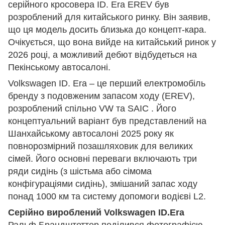
серійного кросовера ID. Era EREV був
розроблений для китайського ринку. Він заявив,
що ця модель досить близька до концепт-кара.
Очікується, що вона вийде на китайський ринок у
2026 році, а можливий дебют відбудеться на
Пекінському автосалоні.
Volkswagen ID. Era – це перший електромобіль
бренду з подовженим запасом ходу (EREV),
розроблений спільно VW та SAIC . Його
концептуальний варіант був представлений на
Шанхайському автосалоні 2025 року як
повнорозмірний позашляховик для великих
сімей. Його основні переваги включають три
ряди сидінь (з шістьма або сімома
конфігураціями сидінь), змішаний запас ходу
понад 1000 км та систему допомоги водієві L2.
Серійно вироблений Volkswagen ID.Era