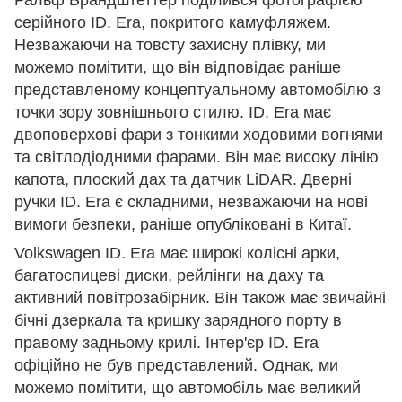
Ральф Брандштеттер поділився фотографією
серійного ID. Era, покритого камуфляжем.
Незважаючи на товсту захисну плівку, ми
можемо помітити, що він відповідає раніше
представленому концептуальному автомобілю з
точки зору зовнішнього стилю. ID. Era має
двоповерхові фари з тонкими ходовими вогнями
та світлодіодними фарами. Він має високу лінію
капота, плоский дах та датчик LiDAR. Дверні
ручки ID. Era є складними, незважаючи на нові
вимоги безпеки, раніше опубліковані в Китаї.
Volkswagen ID. Era має широкі колісні арки,
багатоспицеві диски, рейлінги на даху та
активний повітрозабірник. Він також має звичайні
бічні дзеркала та кришку зарядного порту в
правому задньому крилі. Інтер'єр ID. Era
офіційно не був представлений. Однак, ми
можемо помітити, що автомобіль має великий