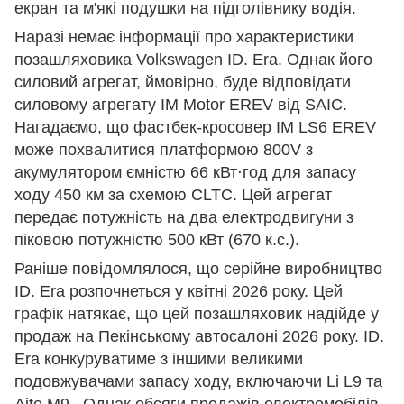
екран та м'які подушки на підголівнику водія.
Наразі немає інформації про характеристики
позашляховика Volkswagen ID. Era. Однак його
силовий агрегат, ймовірно, буде відповідати
силовому агрегату IM Motor EREV від SAIC.
Нагадаємо, що фастбек-кросовер IM LS6 EREV
може похвалитися платформою 800V з
акумулятором ємністю 66 кВт⋅год для запасу
ходу 450 км за схемою CLTC. Цей агрегат
передає потужність на два електродвигуни з
піковою потужністю 500 кВт (670 к.с.).
Раніше повідомлялося, що серійне виробництво
ID. Era розпочнеться у квітні 2026 року. Цей
графік натякає, що цей позашляховик надійде у
продаж на Пекінському автосалоні 2026 року. ID.
Era конкуруватиме з іншими великими
подовжувачами запасу ходу, включаючи Li L9 та