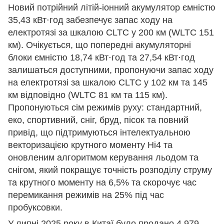
Новий потрійний літій-іонний акумулятор ємністю
35,43 кВт⋅год забезпечує запас ходу на
електротязі за шкалою CLTC у 200 км (WLTC 151
км). Очікується, що попередні акумуляторні
блоки ємністю 18,74 кВт⋅год та 27,54 кВт⋅год
залишаться доступними, пропонуючи запас ходу
на електротязі за шкалою CLTC у 102 км та 145
км відповідно (WLTC 81 км та 115 км).
Пропонуються сім режимів руху: стандартний,
еко, спортивний, сніг, бруд, пісок та повний
привід, що підтримуються інтелектуальною
векторизацією крутного моменту Hi4 та
оновленим алгоритмом керування льодом та
снігом, який покращує точність розподілу струму
та крутного моменту на 6,5% та скорочує час
перемикання режимів на 25% під час
пробуксовки.
У липні 2025 року в Китаї було продано 4 979