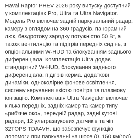
Haval Raptor PHEV 2026 року випуску доступний
у комплектаціях Pro, Ultra та Ultra Navigator.
Модель Pro включає задній паркувальний радар,
камеру з оглядом на 360 градусів, панорамний
люк, бездротову зарядку потужністю 50 Вт, а
також вентиляцію та підігрів передніх сидінь, з
опціональними W-HUD та блокуванням заднього
диференціала. Комплектація Ultra додає
стандартний W-HUD, блокування заднього
диференціала, підігрів керма, додаткові
динаміки, одноколірне фонове освітлення,
систему керування якістю повітря та плазмову
іонізацію. Комплектація Ultra Navigator включає
кілька передніх, задніх камер та камер типу
«риб'яче око», передній радар, задні кутові
радари, 12 ультразвукових датчиків та чіп
32TOPS TDA4VH, що забезпечує функцію
допомоги при паркуванні на шосе (0–150 км/год),