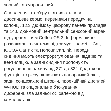
чорний та хмарно-сірий.
Оновлення інтер'єру включають нове
двоспицеве кермо, перемикач передач на
колонці, 12,3-дюймову цифрову панель приладів
та 14,6-дюймовий центральний сенсорний екран
під управлінням Coffee OS 3. Інформаційно-
розважальна система підтримує Huawei HiCar,
ICCOA Carlink та Honour CarLink. Передні
сидіння мають електрорегулювання, підігрів та
вентиляцію, а задні сидіння пропонують
регулювання нахилу від 27° до 32°. Додаткові
функції інтер'єру включають панорамний люк,
задні сонцезахисні шторки, проекційний дисплей
W-HUD та опціональне блокування
диференціала задньої осі залежно від
комплектації.