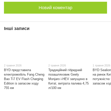
Новий коментар
Інші записи
2 травня 2026
2 травня 2026
1 травня 2026
BYD представила
Традиційний гібридний
BYD Sealion
електромобіль Fang Cheng
позашляховик Geely
на ринок Ки
Bao Ti7 EV Flash Charging
Monjaro i-HEV запущено в
потужністю 
Edition із запасом ходу
Китаї, витрата палива 4,75
запасом ход
755 км
л/100 км