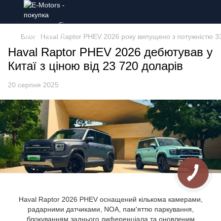
Блог
Haval Raptor PHEV 2026 року випущено з потужністю 330
Haval Raptor PHEV 2026 дебютував у
Китаї з ціною від 23 720 доларів
20 серпня 2025
Haval Raptor 2026 PHEV оснащений кількома камерами,
радарними датчиками, NOA, пам'яттю паркування,
блокуванням заднього диференціала та оновленим