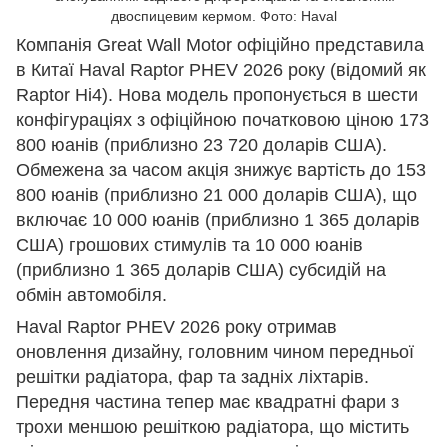
двоспицевим кермом. Фото: Haval
Компанія Great Wall Motor офіційно представила
в Китаї Haval Raptor PHEV 2026 року (відомий як
Raptor Hi4). Нова модель пропонується в шести
конфігураціях з офіційною початковою ціною 173
800 юанів (приблизно 23 720 доларів США).
Обмежена за часом акція знижує вартість до 153
800 юанів (приблизно 21 000 доларів США), що
включає 10 000 юанів (приблизно 1 365 доларів
США) грошових стимулів та 10 000 юанів
(приблизно 1 365 доларів США) субсидій на
обмін автомобіля.
Haval Raptor PHEV 2026 року отримав
оновлення дизайну, головним чином передньої
решітки радіатора, фар та задніх ліхтарів.
Передня частина тепер має квадратні фари з
трохи меншою решіткою радіатора, що містить