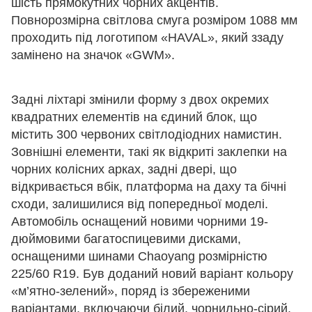
шість прямокутних чорних акцентів.
Повнорозмірна світлова смуга розміром 1088 мм
проходить під логотипом «HAVAL», який ззаду
замінено на значок «GWM».
Задні ліхтарі змінили форму з двох окремих
квадратних елементів на єдиний блок, що
містить 300 червоних світлодіодних намистин.
Зовнішні елементи, такі як відкриті заклепки на
чорних колісних арках, задні двері, що
відкривається вбік, платформа на даху та бічні
сходи, залишилися від попередньої моделі.
Автомобіль оснащений новими чорними 19-
дюймовими багатоспицевими дисками,
оснащеними шинами Chaoyang розмірністю
225/60 R19. Був доданий новий варіант кольору
«м’ятно-зелений», поряд із збереженими
варіантами, включаючи білий, чорнильно-сірий,