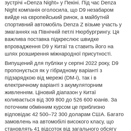
зустрічі «Denza Night» у Пекіні. Під час Denza
Night компанія оголосила, що D9 незабаром
вийде на європейський ринок, а майбутній
спортивний автомобіль Denza Z візьме участь у
змаганнях на Північній петлі Нюрбургрингу. Ця
важлива поставка підкреслює швидке
впровадження D9 у Китаї та ставить його на
шлях розширення міжнародної присутності.
Випущений для публіки у серпні 2022 року, D9
пропонується як у гібридному варіанті з
підзарядкою від мережі (DM-i), так і в
електричному варіанті з акумуляторним
живленням. Ціновий діапазон у Китаї
коливається від 309 800 до 526 600 юанів. За
поточним обмінним курсом це приблизно
відповідає 42 500–72 300 доларам США. Багато
замовлень на автомобілі високого класу, що
становлять 41 відсоток від загального обсягу