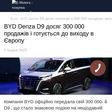
Блог
BYD Denza D9 досяг позначки в 300 000 проданих авто
BYD Denza D9 досяг 300 000
продажів і готується до виходу в
Європу
1 грудня 2025
Компанія BYD офіційно передала свій 300 000- й
D9 , що стало знаковою подією на нещодавній