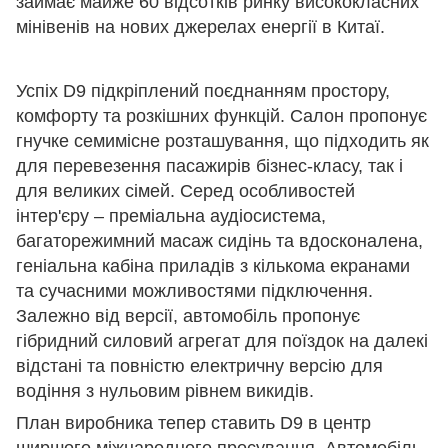
займає майже 60 відсотків ринку висококласних
мінівенів на нових джерелах енергії в Китаї.
Успіх D9 підкріплений поєднанням простору,
комфорту та розкішних функцій. Салон пропонує
гнучке семимісне розташування, що підходить як
для перевезення пасажирів бізнес-класу, так і
для великих сімей. Серед особливостей
інтер'єру – преміальна аудіосистема,
багаторежимний масаж сидінь та вдосконалена,
геніальна кабіна приладів з кількома екранами
та сучасними можливостями підключення.
Залежно від версії, автомобіль пропонує
гібридний силовий агрегат для поїздок на далекі
відстані та повністю електричну версію для
водіння з нульовим рівнем викидів.
План виробника тепер ставить D9 в центр