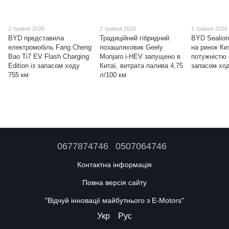
2 травня 2026
2 травня 2026
1 травня 2026
BYD представила
Традиційний гібридний
BYD Sealion
електромобіль Fang Cheng
позашляховик Geely
на ринок Ки
Bao Ti7 EV Flash Charging
Monjaro i-HEV запущено в
потужністю 
Edition із запасом ходу
Китаї, витрата палива 4,75
запасом ход
755 км
л/100 км
0677874746
0507064746
Контактна інформація
Повна версія сайту
"Відчуй інновації майбутнього з E-Motors"
Укр
Рус