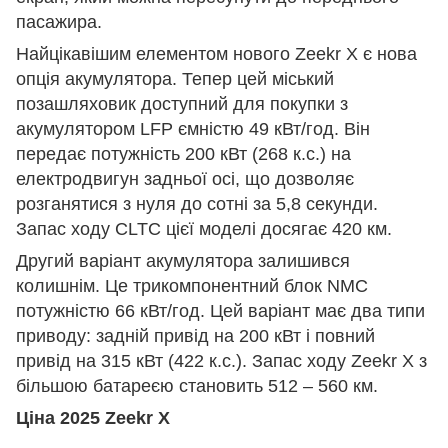
пасажира.
Найцікавішим елементом нового Zeekr X є нова
опція акумулятора. Тепер цей міський
позашляховик доступний для покупки з
акумулятором LFP ємністю 49 кВт/год. Він
передає потужність 200 кВт (268 к.с.) на
електродвигун задньої осі, що дозволяє
розганятися з нуля до сотні за 5,8 секунди.
Запас ходу CLTC цієї моделі досягає 420 км.
Другий варіант акумулятора залишився
колишнім. Це трикомпонентний блок NMC
потужністю 66 кВт/год. Цей варіант має два типи
приводу: задній привід на 200 кВт і повний
привід на 315 кВт (422 к.с.). Запас ходу Zeekr X з
більшою батареєю становить 512 – 560 км.
Ціна 2025 Zeekr X