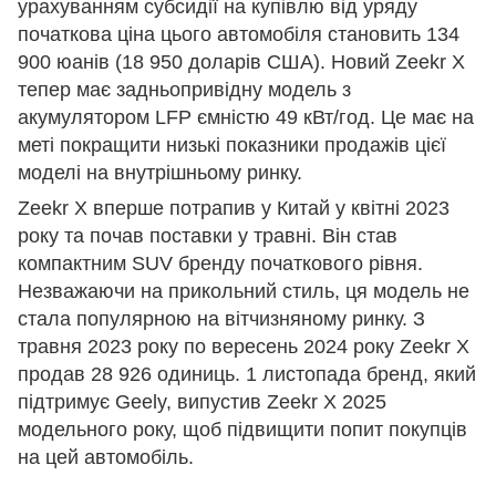
урахуванням субсидії на купівлю від уряду
початкова ціна цього автомобіля становить 134
900 юанів (18 950 доларів США). Новий Zeekr X
тепер має задньопривідну модель з
акумулятором LFP ємністю 49 кВт/год. Це має на
меті покращити низькі показники продажів цієї
моделі на внутрішньому ринку.
Zeekr X вперше потрапив у Китай у квітні 2023
року та почав поставки у травні. Він став
компактним SUV бренду початкового рівня.
Незважаючи на прикольний стиль, ця модель не
стала популярною на вітчизняному ринку. З
травня 2023 року по вересень 2024 року Zeekr X
продав 28 926 одиниць. 1 листопада бренд, який
підтримує Geely, випустив Zeekr X 2025
модельного року, щоб підвищити попит покупців
на цей автомобіль.