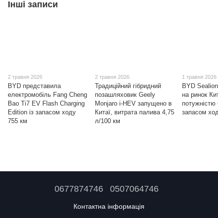
Інші записи
2 травня 2026
2 травня 2026
1 травня 2026
BYD представила
Традиційний гібридний
BYD Sealion
електромобіль Fang Cheng
позашляховик Geely
на ринок Ки
Bao Ti7 EV Flash Charging
Monjaro i-HEV запущено в
потужністю 
Edition із запасом ходу
Китаї, витрата палива 4,75
запасом ход
755 км
л/100 км
0677874746
0507064746
Контактна інформація