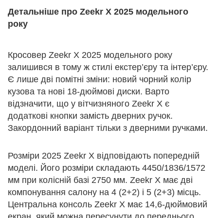
Детальніше про Zeekr X 2025 модельного
року
Кросовер Zeekr X 2025 модельного року
залишився в тому ж стилі екстер’єру та інтер’єру.
Є лише дві помітні зміни: новий чорний колір
кузова та нові 18-дюймові диски. Варто
відзначити, що у вітчизняного Zeekr X є
додаткові кнопки замість дверних ручок.
Закордонний варіант тільки з дверними ручками.
Розміри 2025 Zeekr X відповідають попередній
моделі. Його розміри складають 4450/1836/1572
мм при колісній базі 2750 мм. Zeekr X має дві
компонування салону на 4 (2+2) і 5 (2+3) місць.
Центральна консоль Zeekr X має 14,6-дюймовий
екран, який можна пересунути до переднього