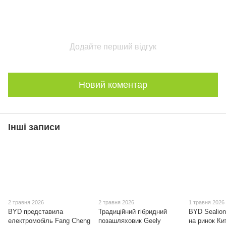
Додайте перший відгук
Новий коментар
Інші записи
2 травня 2026
2 травня 2026
1 травня 2026
BYD представила
Традиційний гібридний
BYD Sealion
електромобіль Fang Cheng
позашляховик Geely
на ринок Ки