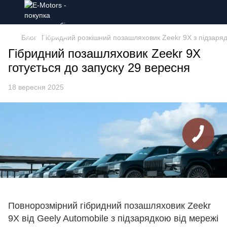
Блог
Гібридний розкішний позашляховик Zeekr 9X з підзаряд
Гібридний позашляховик Zeekr 9X
готується до запуску 29 вересня
18 вересня 2025
Повнорозмірний гібридний позашляховик Zeekr
9X від Geely Automobile з підзарядкою від мережі