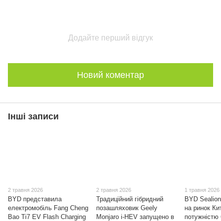
Додайте перший відгук
Новий коментар
Інші записи
2 травня 2026
2 травня 2026
1 травня 2026
BYD представила
Традиційний гібридний
BYD Sealion
електромобіль Fang Cheng
позашляховик Geely
на ринок Ки
Bao Ti7 EV Flash Charging
Monjaro i-HEV запущено в
потужністю 