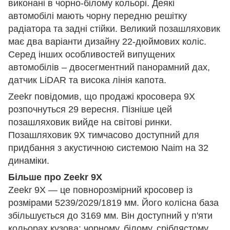
виконані в чорно-білому кольорі. Деякі
автомобілі мають чорну передню решітку
радіатора та задні стійки. Великий позашляховик
має два варіанти дизайну 22-дюймових коліс.
Серед інших особливостей випущених
автомобілів – двосегментний панорамний дах,
датчик LiDAR та висока лінія капота.
Zeekr повідомив, що продажі кросовера 9X
розпочнуться 29 вересня. Пізніше цей
позашляховик вийде на світові ринки.
Позашляховик 9X тимчасово доступний для
придбання з акустичною системою Naim на 32
динаміки.
Більше про Zeekr 9X
Zeekr 9X — це повнорозмірний кросовер із
розмірами 5239/2029/1819 мм. Його колісна база
збільшується до 3169 мм. Він доступний у п'яти
кольорах кузова: чорному, білому, сріблястому,