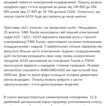
місцевий повністю електричний позадорожник. Покупці можуть
придбати одну з п'яти моделей за ціною від 199 800 до 284
800 юанів (від 27 800 до 39 700 доларів США). Очікується, що
перша партія bZ4X буде доставлена ​​до кінця жовтня.
Приставка «bZ» означає «за пределами нуля». Нещодавно,
25 жовтня, FAW-Toyota анонсувала свій перший електричний
седан bZ3. І bZ3, і bZ4X відіграють важливу роль у стратегії
електрифікації FAW-Toyota, орієнтованої на ринки електричних
позадорожників і седанів. У майбутньому спільне підприємство
випустить більше чисто електричних седанів і позадорожників,
щоб поступово розширити свою нову лінійку енергетичних
продуктів. bZ4X заснований на платформі Toyota e-TNGA,
пропонуючи варіанти з переднім і повним приводом. Розміри
автомобіля становлять 4690/1860/1650 мм при колісній базі
2850 мм. Довгі та вузькі фари оснащені чотирма джерелами
світла всередині.. Покупці можуть вибрати з шести
однокольорових і п'яти двокольорових моделей.
В салоні використовується симметричная планировка. 12,3-
дюймовий центральний екран підтримує розпізнавання голосу,