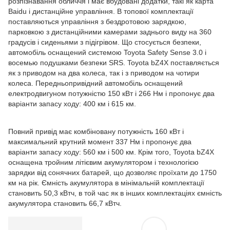
розпізнавання обличчя і має вбудовані додатки, такі як карта
Baidu і дистанційне управління. В топової комплектації
поставляються управління з бездротовою зарядкою,
парковкою з дистанційними камерами заднього виду на 360
градусів і сиденьями з підігрівом. Що стосується безпеки,
автомобіль оснащений системою Toyota Safety Sense 3.0 і
восемью подушками безпеки SRS. Toyota bZ4X поставляється
як з приводом на два колеса, так і з приводом на чотири
колеса. Передньопривідний автомобіль оснащений
електродвигуном потужністю 150 кВт і 266 Нм і пропонує два
варіанти запасу ходу: 400 км і 615 км.
Повний привід має комбіновану потужність 160 кВт і
максимальний крутний момент 337 Нм і пропонує два
варіанти запасу ходу: 560 км і 500 км. Крім того, Toyota bZ4X
оснащена тройним літієвим акумулятором і технологією
зарядки від сонячних батарей, що дозволяє проїхати до 1750
км на рік. Ємність акумулятора в мінімальній комплектації
становить 50,3 кВтч, в той час як в інших комплектаціях ємність
акумулятора становить 66,7 кВтч.