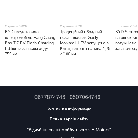
2 травня 2026
2 травня 2026
1 травня 2026
BYD представила
Традиційний гібридний
BYD Sealion
електромобіль Fang Cheng
позашляховик Geely
на ринок Ки
Bao Ti7 EV Flash Charging
Monjaro i-HEV запущено в
потужністю 
Edition із запасом ходу
Китаї, витрата палива 4,75
запасом ход
755 км
л/100 км
0677874746
0507064746
Контактна інформація
Повна версія сайту
"Відчуй інновації майбутнього з E-Motors"