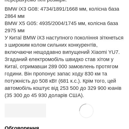
BMW iX3 G08: 4734/1891/1668 мм, колісна база
2864 мм
BMW X5 G05: 4935/2004/1745 мм, колісна база
2975 мм
У Китаї BMW iX3 наступного покоління зіткнеться
з широким колом сильних конкурентів,
включаючи нещодавно випущений Xiaomi YU7.
Згаданий електромобіль швидко став хітом у
Китаї, отримавши 289 000 замовлень протягом
години. Він пропонує запас ходу 830 км та
потужність до 508 кВт (681 к.с.). Крім того, цей
автомобіль коштує від 253 500 до 329 900 юанів
(35 300 до 45 930 доларів США).
Обговорення