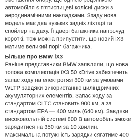
автомобіля є п'ятиспицеві колісні диски з
аеродинамічними накладками. Ззаду нова
модель має два вузьких задніх ліхтарі та
спойлер на даху. Її двері багажника напрочуд
короткі. Тож можна припустити, що новий iX3
матиме великий поріг багажника.
Більше про BMW iX3
Раніше представники BMW заявляли, що нова
топова комплектація iX3 50 xDrive забезпечить
запас ходу на електротязі 800 км за умовами
WLTP завдяки використанню циліндричних
акумуляторних елементів. Запас ходу за
стандартом CLTC становить 900 км, а за
стандартом EPA — 400 миль (640 км). Завдяки
високовольтній системі 800 В автомобіль зможе
зарядитися на 350 км за 10 хвилин.
Максимальна потужність зарядки сягатиме 400