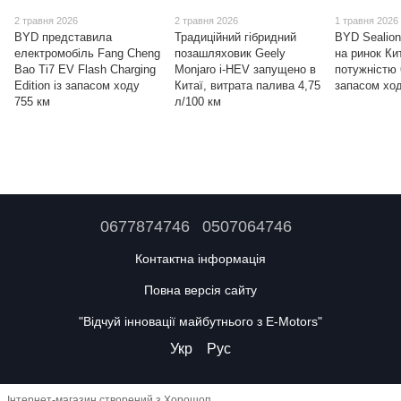
2 травня 2026
2 травня 2026
1 травня 2026
BYD представила
Традиційний гібридний
BYD Sealion
електромобіль Fang Cheng
позашляховик Geely
на ринок Ки
Bao Ti7 EV Flash Charging
Monjaro i-HEV запущено в
потужністю 
Edition із запасом ходу
Китаї, витрата палива 4,75
запасом ход
755 км
л/100 км
0677874746
0507064746
Контактна інформація
Повна версія сайту
"Відчуй інновації майбутнього з E-Motors"
Укр
Рус
Інтернет-магазин створений з Хорошоп