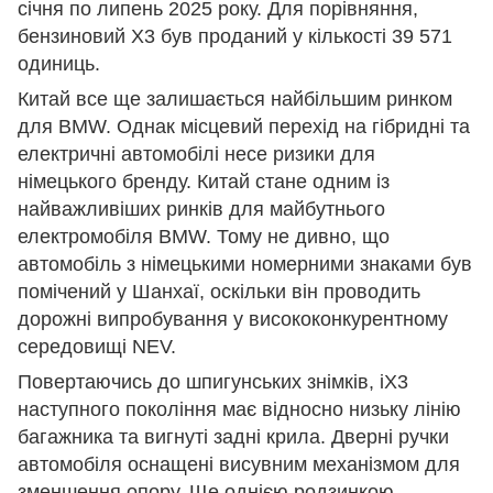
січня по липень 2025 року. Для порівняння,
бензиновий X3 був проданий у кількості 39 571
одиниць.
Китай все ще залишається найбільшим ринком
для BMW. Однак місцевий перехід на гібридні та
електричні автомобілі несе ризики для
німецького бренду. Китай стане одним із
найважливіших ринків для майбутнього
електромобіля BMW. Тому не дивно, що
автомобіль з німецькими номерними знаками був
помічений у Шанхаї, оскільки він проводить
дорожні випробування у висококонкурентному
середовищі NEV.
Повертаючись до шпигунських знімків, iX3
наступного покоління має відносно низьку лінію
багажника та вигнуті задні крила. Дверні ручки
автомобіля оснащені висувним механізмом для
зменшення опору. Ще однією родзинкою