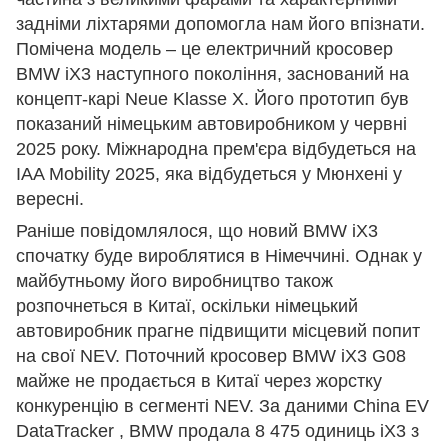
задніми ліхтарями допомогла нам його впізнати.
Помічена модель – це електричний кросовер
BMW iX3 наступного покоління, заснований на
концепт-карі Neue Klasse X. Його прототип був
показаний німецьким автовиробником у червні
2025 року. Міжнародна прем'єра відбудеться на
IAA Mobility 2025, яка відбудеться у Мюнхені у
вересні.
Раніше повідомлялося, що новий BMW iX3
спочатку буде вироблятися в Німеччині. Однак у
майбутньому його виробництво також
розпочнеться в Китаї, оскільки німецький
автовиробник прагне підвищити місцевий попит
на свої NEV. Поточний кросовер BMW iX3 G08
майже не продається в Китаї через жорстку
конкуренцію в сегменті NEV. За даними China EV
DataTracker , BMW продала 8 475 одиниць iX3 з