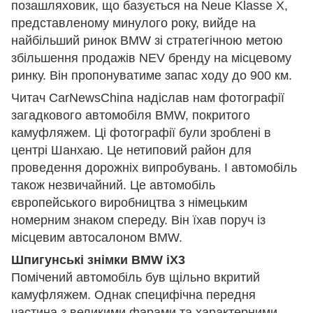
позашляховик, що базується на Neue Klasse X,
представленому минулого року, вийде на
найбільший ринок BMW зі стратегічною метою
збільшення продажів NEV бренду на місцевому
ринку. Він пропонуватиме запас ходу до 900 км.
Читач CarNewsChina надіслав нам фотографії
загадкового автомобіля BMW, покритого
камуфляжем. Ці фотографії були зроблені в
центрі Шанхаю. Це нетиповий район для
проведення дорожніх випробувань. І автомобіль
також незвичайний. Це автомобіль
європейського виробництва з німецьким
номерним знаком спереду. Він їхав поруч із
місцевим автосалоном BMW.
Шпигунські знімки BMW iX3
Помічений автомобіль був щільно вкритий
камуфляжем. Однак специфічна передня
частина з великими фарами та характерними