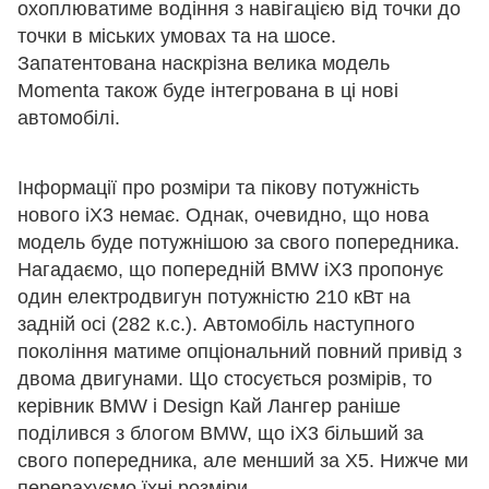
охоплюватиме водіння з навігацією від точки до
точки в міських умовах та на шосе.
Запатентована наскрізна велика модель
Momenta також буде інтегрована в ці нові
автомобілі.
Інформації про розміри та пікову потужність
нового iX3 немає. Однак, очевидно, що нова
модель буде потужнішою за свого попередника.
Нагадаємо, що попередній BMW iX3 пропонує
один електродвигун потужністю 210 кВт на
задній осі (282 к.с.). Автомобіль наступного
покоління матиме опціональний повний привід з
двома двигунами. Що стосується розмірів, то
керівник BMW i Design Кай Лангер раніше
поділився з блогом BMW, що iX3 більший за
свого попередника, але менший за X5. Нижче ми
перерахуємо їхні розміри.