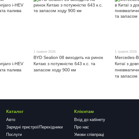
1 травня 2026
1 травня 2026
BYD Sealion 08 виходить на ринок
Mercedes-B
njaro i-HEV
Китаю з потужністю 643 к.с. та
Китаї з дов
ата палива
запасом ходу 900 км
пневматичн
та запасом 
Каталог
Клієнтам
Авто
Вхід до кабінету
Зарядні пристрої/Перехідники
Про нас
Послуги
Умови співпраці