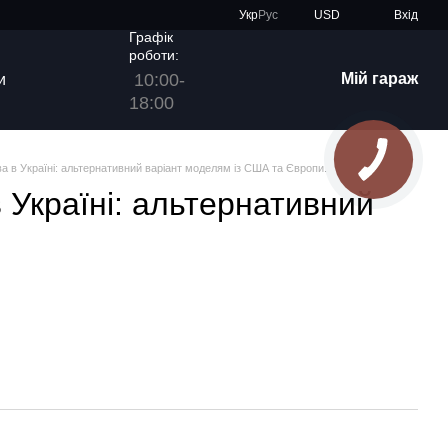
Укр
Рус
USD
Вхід
Графік
роботи:
10:00-
Мій гараж
и
18:00
а в Україні: альтернативний варіант моделям із США та Європи.
 Україні: альтернативний