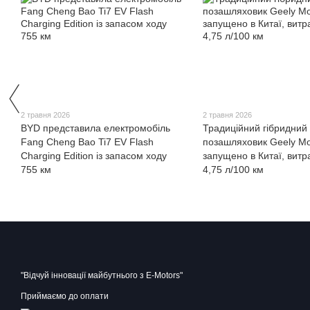
2 травня 2026
2 травня 2026
BYD представила електромобіль
Традиційний гібридний
Fang Cheng Bao Ti7 EV Flash
позашляховик Geely Mo
Charging Edition із запасом ходу
запущено в Китаї, витр
755 км
4,75 л/100 км
"Відчуй інновації майбутнього з E-Motors"
Приймаємо до оплати