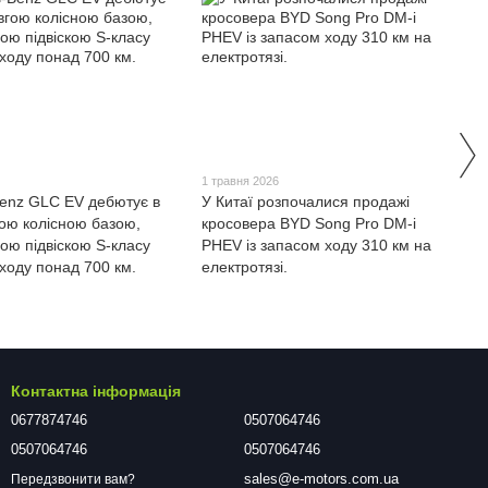
1 травня 2026
enz GLC EV дебютує в
У Китаї розпочалися продажі
гою колісною базою,
кросовера BYD Song Pro DM-i
ою підвіскою S-класу
PHEV із запасом ходу 310 км на
ходу понад 700 км.
електротязі.
Контактна інформація
0677874746
0507064746
0507064746
0507064746
sales@e-motors.com.ua
Передзвонити вам?