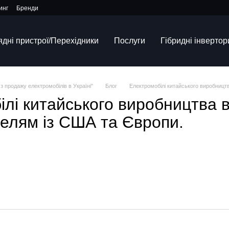
инг
Бренди
ядні пристрої/Перехідники
Послуги
Гібридні інвертор
з продажу електромобілів в Україні"
Блог
Електромобілі китайського виробництв
лі китайського виробництва в
делям із США та Європи.