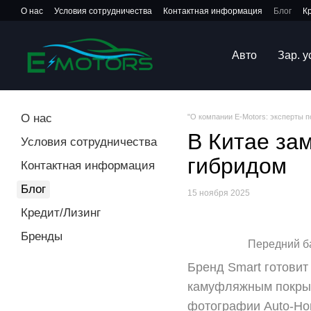
Перейти к основному контенту
О нас
Условия сотрудничества
Контактная информация
Блог
К
Авто
Зар. 
О нас
"О компании E-Motors: эксперты 
В Китае за
Условия сотрудничества
гибридом
Контактная информация
Блог
15 ноября 2025
Кредит/Лизинг
Бренды
Передний ба
Бренд Smart готовит
камуфляжным покрыт
фотографии Auto-Ho