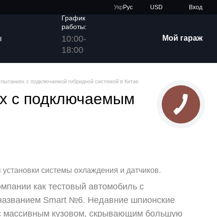
Укр
Рус
USD
Вход
График
работы:
10:00-
Мой гараж
ы
18:00
спытаниях с подключаемой гибридной системой в Китае
ах с подключаемым
установки системы охлаждения и датчиков.
омпании как тестовый автомобиль с
 названием Smart №6. Недавние шпионские
 с массивным кузовом, скрывающим большую