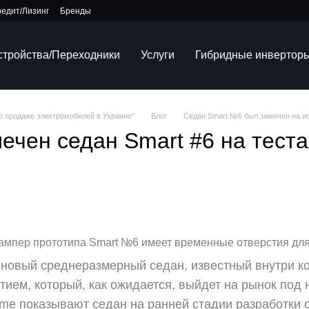
редит/Лизинг
Бренды
устройства/Переходники
Услуги
Гибридные инвертор
по продаже электромобилей в Украине"
Блог
Седан Smart №6 был замечен на и
мечен седан Smart #6 на тест
мпер прототипа Smart №6 имеет временные отверстия для 
 новый среднеразмерный седан, известный внутри к
ием, который, как ожидается, выйдет на рынок под
me показывают седан на ранней стадии разработки