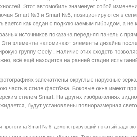
хностей. Этот автомобиль знаменует собой изменени
ючая Smart №3 и Smart №5, позиционируются в сегм
вается как седан с подключаемым гибридом, а не к
разных источников показана передняя панель с пря
. Эти элементы напоминают элементы дизайна послед
рокую группу Geely . Наличие этих сходств позволя
жно, всё ещё находится на ранней стадии испытаний
фотографиях запечатлены округлые наружные зеркал
юю часть в стиле фастбэка. Боковые окна имеют пр
рским стилем Smart. На других изображениях видно
 ожидается, будут установлены полноразмерная свет
и прототипа Smart № 6, демонстрирующий покатый заднюю ч