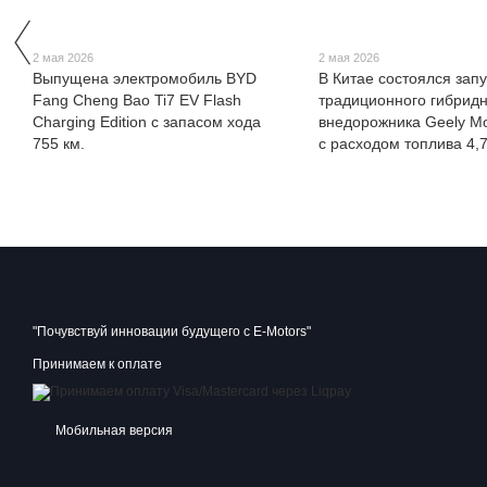
2 мая 2026
2 мая 2026
Выпущена электромобиль BYD
В Китае состоялся запу
Fang Cheng Bao Ti7 EV Flash
традиционного гибридн
Charging Edition с запасом хода
внедорожника Geely Mo
755 км.
с расходом топлива 4,7
"Почувствуй инновации будущего с E-Motors"
Принимаем к оплате
Мобильная версия