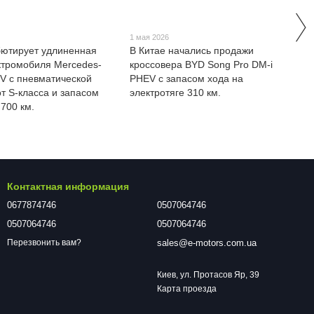
1 мая 2026
бютирует удлиненная
В Китае начались продажи
ктромобиля Mercedes-
кроссовера BYD Song Pro DM-i
V с пневматической
PHEV с запасом хода на
от S-класса и запасом
электротяге 310 км.
 700 км.
Контактная информация
0677874746
0507064746
0507064746
0507064746
sales@e-motors.com.ua
Перезвонить вам?
Киев, ул. Протасов Яр, 39
Карта проезда