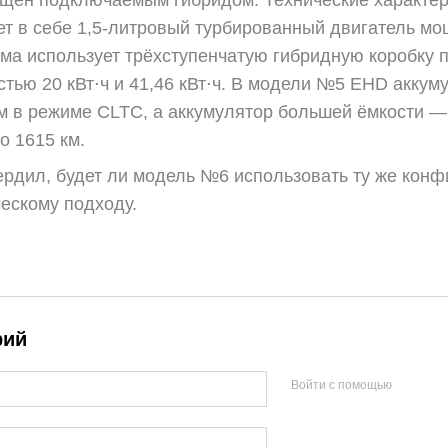
ащен подключаемым гибридом. Технические характер
ет в себе 1,5-литровый турбированный двигатель м
тема использует трёхступенчатую гибридную коробку
стью 20 кВт⋅ч и 41,46 кВт⋅ч. В модели №5 EHD акку
км в режиме CLTC, а аккумулятор большей ёмкости 
о 1615 км.
ердил, будет ли модель №6 использовать ту же конф
ескому подходу.
рий
Войти с помощью