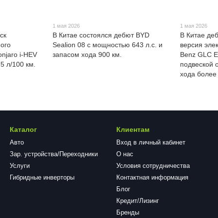
1 мая 2026
1 мая 2026
ск
В Китае состоялся дебют BYD
В Китае де
ого
Sealion 08 с мощностью 643 л.с. и
версия эле
njaro i-HEV
запасом хода 900 км.
Benz GLC E
5 л/100 км.
подвеской 
хода более
Каталог
Клиентам
Авто
Вход в личный кабинет
Зар. устройства/Переходники
О нас
Услуги
Условия сотрудничества
Гибридные инверторы
Контактная информация
Блог
Кредит/Лизинг
Бренды