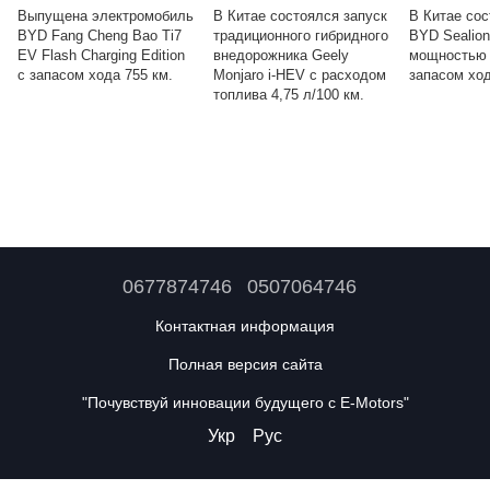
Выпущена электромобиль
В Китае состоялся запуск
В Китае со
BYD Fang Cheng Bao Ti7
традиционного гибридного
BYD Sealion
EV Flash Charging Edition
внедорожника Geely
мощностью 
с запасом хода 755 км.
Monjaro i-HEV с расходом
запасом ход
топлива 4,75 л/100 км.
0677874746
0507064746
Контактная информация
Полная версия сайта
"Почувствуй инновации будущего с E-Motors"
Укр
Рус