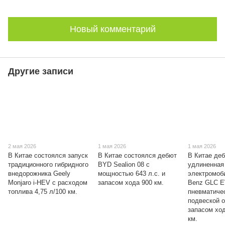
Новый комментарий
Другие записи
2 мая 2026
1 мая 2026
1 мая 2026
В Китае состоялся запуск
В Китае состоялся дебют
В Китае де
традиционного гибридного
BYD Sealion 08 с
удлиненная
внедорожника Geely
мощностью 643 л.с. и
электромоб
Monjaro i-HEV с расходом
запасом хода 900 км.
Benz GLC E
топлива 4,75 л/100 км.
пневматиче
подвеской о
запасом хо
км.