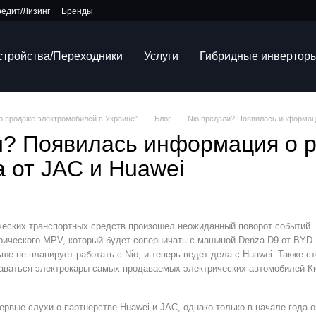
редит/Лизинг
Бренды
устройства/Переходники
Услуги
Гибридные инвертор
по продаже электромобилей в Украине"
Блог
Nio предали? Появилась информаци
и? Появилась информация о р
а от JAC и Huawei
ческих транспортных средств произошел неожиданный поворот событий. 
рического MPV, который будет соперничать с машиной Denza D9 от BYD.
ше не планирует работать с Nio, и теперь ведет дела с Huawei. Также с
даваться электрокары самых продаваемых электрических автомобилей Кит
ервые слухи о партнерстве Huawei и JAC, однако только в начале года 