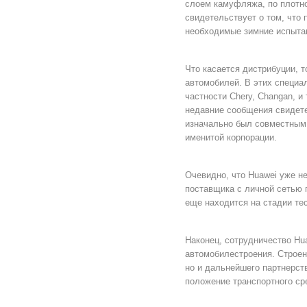
слоем камуфляжа, по плотно
свидетельствует о том, что
необходимые зимние испыта
Что касается дистрибуции, 
автомобилей. В этих специа
частности Chery, Changan, и
недавние сообщения свидете
изначально был совместным 
именитой корпорации.
Очевидно, что Huawei уже н
поставщика с личной сетью п
еще находится на стадии тес
Наконец, сотрудничество Hu
автомобилестроения. Строен
но и дальнейшего партнерст
положение транспортного ср