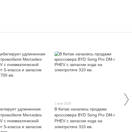
1 мая 2026
бютирует удлиненная
В Китае начались продажи
ктромобиля Mercedes-
кроссовера BYD Song Pro DM-i
V с пневматической
PHEV с запасом хода на
от S-класса и запасом
электротяге 310 км.