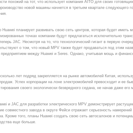
сти похожий на тот, что использует компания AITO для своих готовящи
 производство новой машины начнется в третьем квартале следующего го
ния.
то Huawei планирует развивать свою сеть центров, которая будет иметь
лизированных точках компании будут предлагаться исключительно транс
 теперь JAC. Несмотря на то, что технологический гигант в первую очер
льствуют о том, что новый MPV также будет продаваться под этим назв
предприятием между Huawei и Seres. Однако, учитывая мощь и финансо
есколько лет подряд закрепляется на рынке автомобилей Китая, использ
родаж. Успех корпорации на лоне электромобилей превосходит и ее бывш
тирования своего экологически безвредного седана, не начав даже его 
awei и JAC для разработки электрического MPV демонстрирует растущее
ие совместного завода в округе Фейси отражает серьезность намерений 
ва. Кроме того, планы Huawei создать свою сеть автосалонов и потенц
едства еще больше.