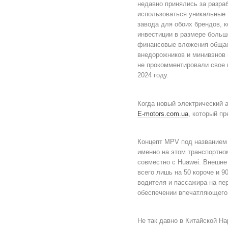
недавно принялись за разра
использоваться уникальные т
завода для обоих брендов, 
инвестиции в размере больш
финансовые вложения общает
внедорожников и минивэнов в
не прокомментировали свое 
2024 году.
Когда новый электрический а
E-motors.com.ua
, который п
Концепт MPV под названием 
именно на этом транспортно
совместно с Huawei. Внешне
всего лишь на 50 короче и 9
водителя и пассажира на пе
обеспечении впечатляющего 
Не так давно в Китайской Н