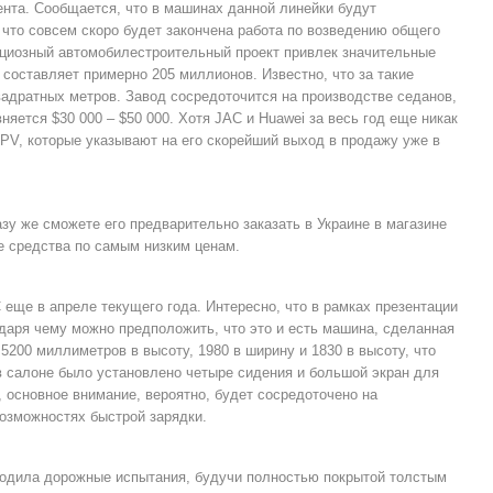
ента. Сообщается, что в машинах данной линейки будут
 что совсем скоро будет закончена работа по возведению общего
ициозный автомобилестроительный проект привлек значительные
составляет примерно 205 миллионов. Известно, что за такие
дратных метров. Завод сосредоточится на производстве седанов,
яется $30 000 – $50 000. Хотя JAC и Huawei за весь год еще никак
MPV, которые указывают на его скорейший выход в продажу уже в
зу же сможете его предварительно заказать в Украине в магазине
е средства по самым низким ценам.
ще в апреле текущего года. Интересно, что в рамках презентации
одаря чему можно предположить, что это и есть машина, сделанная
5200 миллиметров в высоту, 1980 в ширину и 1830 в высоту, что
о в салоне было установлено четыре сидения и большой экран для
 основное внимание, вероятно, будет сосредоточено на
возможностях быстрой зарядки.
ходила дорожные испытания, будучи полностью покрытой толстым