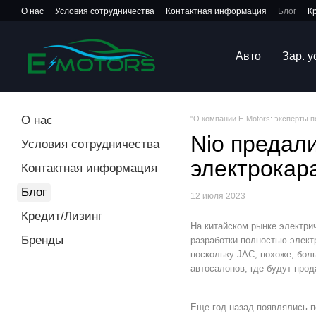
Перейти к основному контенту
О нас
Условия сотрудничества
Контактная информация
Блог
К
Авто
Зар. 
О нас
"О компании E-Motors: эксперты 
Nio предал
Условия сотрудничества
электрокар
Контактная информация
Блог
12 июля 2023
Кредит/Лизинг
На китайском рынке электри
Бренды
разработки полностью элект
поскольку JAC, похоже, боль
автосалонов, где будут про
Еще год назад появлялись п