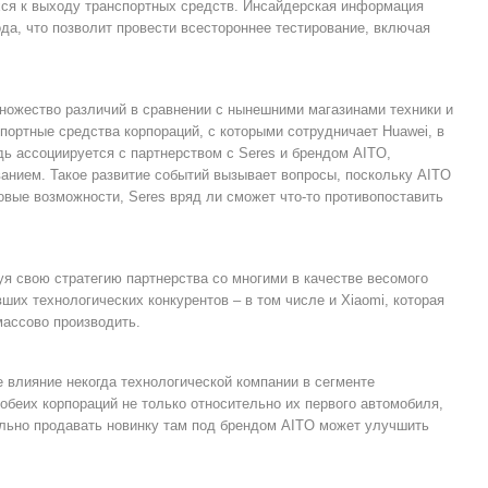
хся к выходу транспортных средств. Инсайдерская информация
да, что позволит провести всестороннее тестирование, включая
 множество различий в сравнении с нынешними магазинами техники и
портные средства корпораций, с которыми сотрудничает Huawei, в
едь ассоциируется с партнерством с Seres и брендом AITO,
анием. Такое развитие событий вызывает вопросы, поскольку AITO
вые возможности, Seres вряд ли сможет что-то противопоставить
уя свою стратегию партнерства со многими в качестве весомого
их технологических конкурентов – в том числе и Xiaomi, которая
массово производить.
 влияние некогда технологической компании в сегменте
обеих корпораций не только относительно их первого автомобиля,
иально продавать новинку там под брендом AITO может улучшить