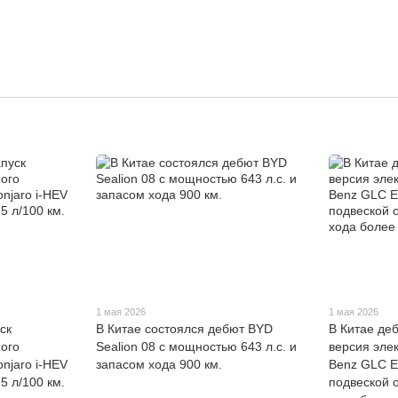
1 мая 2026
1 мая 2026
ск
В Китае состоялся дебют BYD
В Китае де
ого
Sealion 08 с мощностью 643 л.с. и
версия эле
njaro i-HEV
запасом хода 900 км.
Benz GLC E
5 л/100 км.
подвеской 