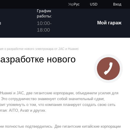
Укр
Рус
USD
Вход
График
работы:
10:00-
Мой гараж
ы
18:00
я о разработке нового электрокара от JAC и Huawei
азработке нового
Huawei и JAC, две гигантские корпорации, объединили усилия для
 Это сотрудничество знаменует собой значительный сдвиг,
тоит упомянуть о том, что компания планирует создать свою сеть
ая: AITO, Avatr и других.
они полностью подтвердились. Две гигантские китайские корпорации