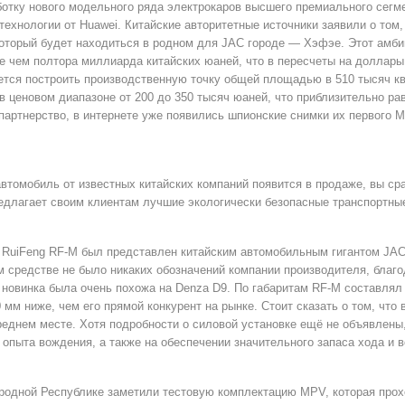
ботку нового модельного ряда электрокаров высшего премиального сегм
ехнологии от Huawei. Китайские авторитетные источники заявили о том,
который будет находиться в родном для JAC городе — Хэфэе. Этот амб
е чем полтора миллиарда китайских юаней, что в пересчеты на доллары 
ся построить производственную точку общей площадью в 510 тысяч ква
 ценовом диапазоне от 200 до 350 тысяч юаней, что приблизительно равн
партнерство, в интернете уже появились шпионские снимки их первого 
втомобиль от известных китайских компаний появится в продаже, вы сра
редлагает своим клиентам лучшие экологически безопасные транспортны
RuiFeng RF-M был представлен китайским автомобильным гигантом JAC е
м средстве не было никаких обозначений компании производителя, благ
 новинка была очень похожа на Denza D9. По габаритам RF-M составлял 
0 мм ниже, чем его прямой конкурент на рынке. Стоит сказать о том, чт
реднем месте. Хотя подробности о силовой установке ещё не объявлены,
опыта вождения, а также на обеспечении значительного запаса хода и 
ародной Республике заметили тестовую комплектацию MPV, которая про