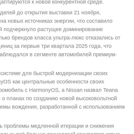
даптируются к новой конкурентной среде.
делей до открытия выставки 21 ноября,
а новых источниках энергии, что составило
ей подчеркнуло растущее доминирование
лько брендов класса ультра-люкс отказались от
ниц за первые три квартала 2025 года, что
наблюдался в сегменте автомобилей премиум-
осистеме для быстрой модернизации своих
nyOS как центральные особенности своих
ромобиль с HarmonyOS, а Nissan назвал Teana
 о планах по созданию новой высоковольтной
темы вождения, разработанной с использованием
ть проблемы медленной итерации и снижения