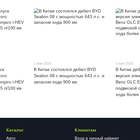
1 мая 2026
1 мая 2026
ск
В Китае состоялся дебют BYD
В Китае де
ого
Sealion 08 с мощностью 643 л.с. и
версия эле
njaro i-HEV
запасом хода 900 км.
Benz GLC E
5 л/100 км.
подвеской 
хода более
Каталог
Клиентам
Авто
Вход в личный кабинет