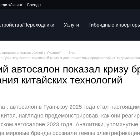
редит/Лизинг
Бренды
устройства/Переходники
Услуги
Гибридные инвертор
по продаже электромобилей в Украине"
Блог
н в Гуанчжоу выявил кризисный момент для совместных предприятий из-за доминирова
ий автосалон показал кризу 
ния китайских технологий
na , автосалон в Гуанчжоу 2025 года стал настоящи
Китая, наглядно продемонстрировав, как они реаги
ком автосалоне 2023 года. Аналитики, упомянутые в
гда мировые бренды осознали темпы электрификации