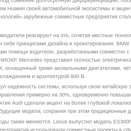
ит под сомнение долгосрочную дифференциацию, поск
ем Huawei своей автомобильной экосистемы и акцен
хнологий» зарубежные совместные предприятия ста
водители реагируют на это, сочетая местные технол
 себя принципами дизайна и проектирования. BMW 
ми помощи водителю, разработанными совместно с M
НИОКР. Mercedes представил полностью электрическ
X, оснащенный тремя аксиальными двигателями, чет
хлаждением и архитектурой 800 В.
ул надежность системы, используя свою китайскую э
правления примерно на 30%, одновременно повышая
тия Audi сделали акцент на более глубокой локализ
будущие модели, сохраняя при этом традиционные д
ды также меняются. Lexus выпустил модель ES300h,
предприятия использовали совместные проекты в сф