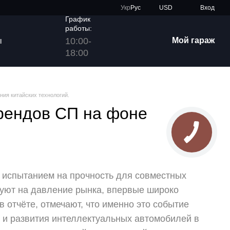
Укр
Рус
USD
Вход
График
работы:
10:00-
Мой гараж
ы
18:00
ния китайских технологий.
брендов СП на фоне
м испытанием на прочность для совместных
руют на давление рынка, впервые широко
 отчёте, отмечают, что именно это событие
 и развития интеллектуальных автомобилей в