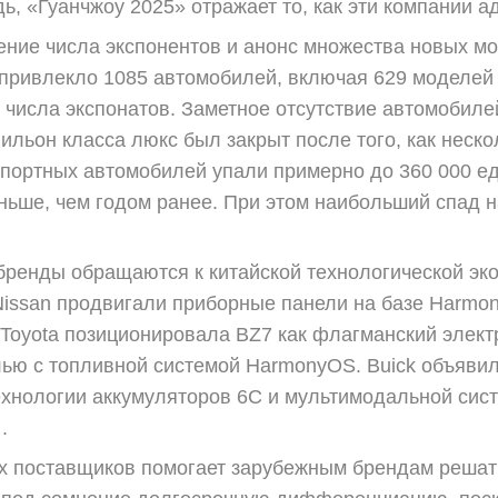
дь, «Гуанчжоу 2025» отражает то, как эти компании а
ние числа экспонентов и анонс множества новых мо
привлекло 1085 автомобилей, включая 629 моделей н
 числа экспонатов. Заметное отсутствие автомобил
ильон класса люкс был закрыт после того, как неско
портных автомобилей упали примерно до 360 000 еди
ньше, чем годом ранее. При этом наибольший спад 
бренды обращаются к китайской технологической эк
 Nissan продвигали приборные панели на базе Harmo
Toyota позиционировала BZ7 как флагманский элект
ью с топливной системой HarmonyOS. Buick объявил
ехнологии аккумуляторов 6C и мультимодальной сис
.
их поставщиков помогает зарубежным брендам реша