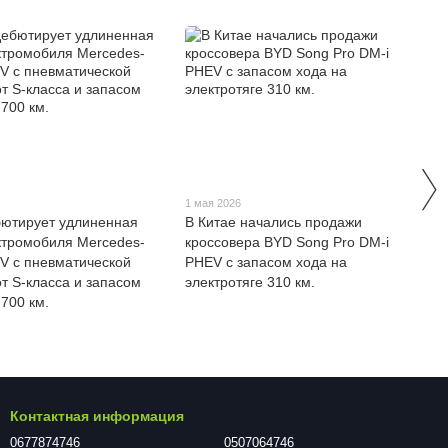
1 мая 2026
бютирует удлиненная
В Китае начались продажи
ктромобиля Mercedes-
кроссовера BYD Song Pro DM-i
V с пневматической
PHEV с запасом хода на
от S-класса и запасом
электротяге 310 км.
 700 км.
Контактная информация
0677874746
0507064746