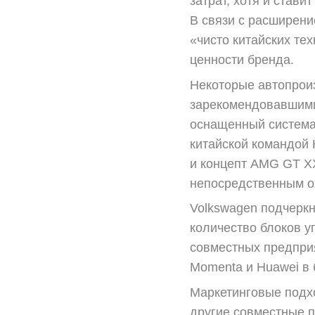
затрат, хотя и став
В связи с расширени
«чисто китайских те
ценности бренда.
Некоторые автопроиз
зарекомендовавшими
оснащенный система
китайской командой 
и концепт AMG GT X
непосредственным о
Volkswagen подчеркн
количество блоков у
совместных предприя
Momenta и Huawei в 
Маркетинговые подхо
другие совместные 