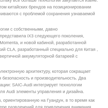
ольку всё больше технологий закупается извне.
том китайских брендов на позиционировании
лкиваются с проблемой сохранения узнаваемой
огии с собственными, давно
представила iX3 следующего поколения,
omenta, и новой кабиной, разработанной
ий CLA, разработанный специально для Китая ,
вертичной аккумуляторной батареей с
лектронную архитектуру, которая сокращает
 безопасность и производительность. Два
ации: SAIC-Audi интегрирует технологии
ля Audi элементы управления и дизайна.
 ориентированную на Гуандун, в то время как
ере развлечений для привлечения внимания,