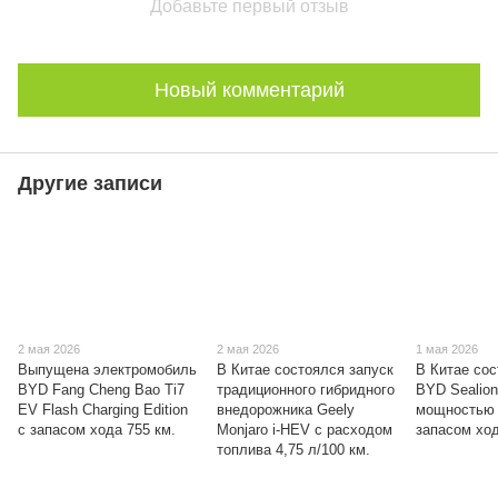
Добавьте первый отзыв
Новый комментарий
Другие записи
2 мая 2026
2 мая 2026
1 мая 2026
Выпущена электромобиль
В Китае состоялся запуск
В Китае со
BYD Fang Cheng Bao Ti7
традиционного гибридного
BYD Sealion
EV Flash Charging Edition
внедорожника Geely
мощностью 
с запасом хода 755 км.
Monjaro i-HEV с расходом
запасом ход
топлива 4,75 л/100 км.