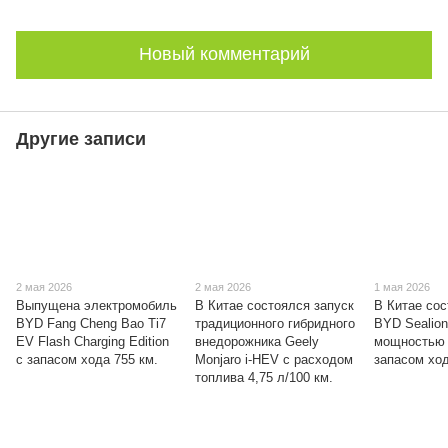
Новый комментарий
Другие записи
2 мая 2026
2 мая 2026
1 мая 2026
Выпущена электромобиль
В Китае состоялся запуск
В Китае со
BYD Fang Cheng Bao Ti7
традиционного гибридного
BYD Sealion
EV Flash Charging Edition
внедорожника Geely
мощностью 
с запасом хода 755 км.
Monjaro i-HEV с расходом
запасом ход
топлива 4,75 л/100 км.