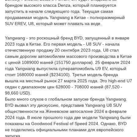
брендом высокого класса Denza, который планируется
запустить в начале следующего года. Текущая самая
продаваемая модель Yangwang в Китае - полноразмерный
SUV EREV, U8, который может плавать на воде.
Yangwang - это роскошный бренд BYD, запущенный в январе
2023 года в Китае. Его первая модель - U8 SUV - начала
отечественную продажу 20 сентября 2023 года. U8 стал
самым дорогим автомобилем массового производства в Китае
с ценой 1089000 юаней (151750 долларов). 25 февраля 2024
года Yangwang выпустила суперавтомобиль U9 EV, который
стоит 1680000 юаней ($234100). Третья модель бренда
вышла на местный рынок 27 марта 2025 года. Это high-end U7
седан с диапазоном цен 628000 - 708000 юаней (87,520 -
98,660 USD).
Было много слухов о глобальном запуске бренда Yangwang.
BYD вызвал эту дискуссию, представив Yangwang U8 SUV
общественности на Женевском автосалоне 2024 в феврале
2024 года. В июле прошлого года две модели Yangwang были
показаны на Goodwood Festival of Speed 2024. Однако, BYD
не поделились официальными планами для европейского
запуска.