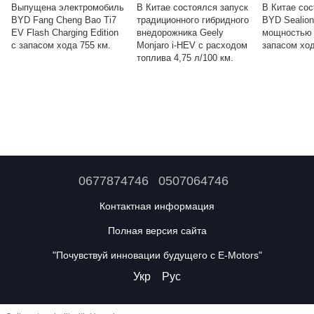
Выпущена электромобиль
В Китае состоялся запуск
В Китае со
BYD Fang Cheng Bao Ti7
традиционного гибридного
BYD Sealion
EV Flash Charging Edition
внедорожника Geely
мощностью 
с запасом хода 755 км.
Monjaro i-HEV с расходом
запасом ход
топлива 4,75 л/100 км.
0677874746
0507064746
Контактная информация
Полная версия сайта
"Почувствуй инновации будущего с E-Motors"
Укр
Рус