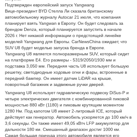
Подтвержден европейский запуск Yangwang
Вице-президент BYD Стелла Ли сказала британскому
автомобильному журналу Autocar 21 июля, что компания
планирует взять Yangwan в Европу. Он будет следовать за
брендом Denza, который планируется запустить в начале
2026 г. Нет никакой информации о предстоящей линейке
моделей Yangwang для Европы. CarNewsChina ожидает, что
SUV U8 будет моделью запуска бренда в Европе.
Yangwang U8 является полноразмерным SUV, который сидит
на платформе E4. Его размеры - 5319/2050/1930 мм и
подставка 3,050 мм. Передняя часть U8 использует большую
решетку, светодиодные ходовые огни и фары, встроенные в
передний бампер. Он имеет датчик LiDAR на крыше,
поворотный багажник и задвижные ручки дверей.
Yangwang U8 использует гидравлическую подвеску DiSus-P и
четыре электрических двигателя с комбинированной пиковой
мощностью 880 кВт (1180) и пиковым крутящим моментом
1280 Нм. Под капотом U8 имеет 2-литровый ICE, который
действует как генератор. Автомобиль ускоряется до 100 км/ч в
3,6 секунды. Он также имеет 49,05 кВтч LFP аккумулятор для
дальности 180 км. Смешанный диапазон достиг 1000 км.
Самая большая причуда этого автомобиля является его