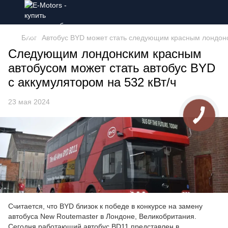
Блог
Автобус BYD может стать следующим красным лондон
Следующим лондонским красным
автобусом может стать автобус BYD
с аккумулятором на 532 кВт/ч
23 мая 2024
Считается, что BYD близок к победе в конкурсе на замену
автобуса New Routemaster в Лондоне, Великобритания.
Сегодня работающий автобус BD11 представлен в