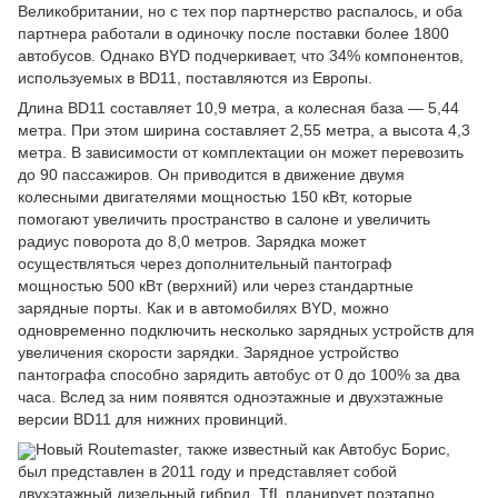
Великобритании, но с тех пор партнерство распалось, и оба
партнера работали в одиночку после поставки более 1800
автобусов. Однако BYD подчеркивает, что 34% компонентов,
используемых в BD11, поставляются из Европы.
Длина BD11 составляет 10,9 метра, а колесная база — 5,44
метра. При этом ширина составляет 2,55 метра, а высота 4,3
метра. В зависимости от комплектации он может перевозить
до 90 пассажиров. Он приводится в движение двумя
колесными двигателями мощностью 150 кВт, которые
помогают увеличить пространство в салоне и увеличить
радиус поворота до 8,0 метров. Зарядка может
осуществляться через дополнительный пантограф
мощностью 500 кВт (верхний) или через стандартные
зарядные порты. Как и в автомобилях BYD, можно
одновременно подключить несколько зарядных устройств для
увеличения скорости зарядки. Зарядное устройство
пантографа способно зарядить автобус от 0 до 100% за два
часа. Вслед за ним появятся одноэтажные и двухэтажные
версии BD11 для нижних провинций.
Новый Routemaster, также известный как Автобус Борис,
был представлен в 2011 году и представляет собой
двухэтажный дизельный гибрид. TfL планирует поэтапно