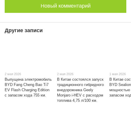
Новый комментарий
Другие записи
2 мая 2026
2 мая 2026
1 мая 2026
Выпущена электромобиль
В Китае состоялся запуск
В Китае со
BYD Fang Cheng Bao Ti7
традиционного гибридного
BYD Sealion
EV Flash Charging Edition
внедорожника Geely
мощностью 
с запасом хода 755 км.
Monjaro i-HEV с расходом
запасом ход
топлива 4,75 л/100 км.