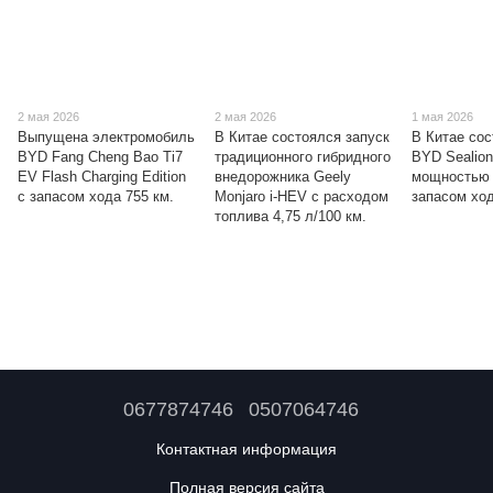
2 мая 2026
2 мая 2026
1 мая 2026
Выпущена электромобиль
В Китае состоялся запуск
В Китае со
BYD Fang Cheng Bao Ti7
традиционного гибридного
BYD Sealion
EV Flash Charging Edition
внедорожника Geely
мощностью 
с запасом хода 755 км.
Monjaro i-HEV с расходом
запасом ход
топлива 4,75 л/100 км.
0677874746
0507064746
Контактная информация
Полная версия сайта