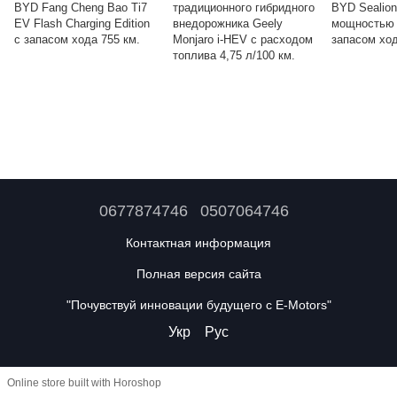
BYD Fang Cheng Bao Ti7
традиционного гибридного
BYD Sealion
EV Flash Charging Edition
внедорожника Geely
мощностью 
с запасом хода 755 км.
Monjaro i-HEV с расходом
запасом ход
топлива 4,75 л/100 км.
0677874746
0507064746
Контактная информация
Полная версия сайта
"Почувствуй инновации будущего с E-Motors"
Укр
Рус
Online store built with Horoshop