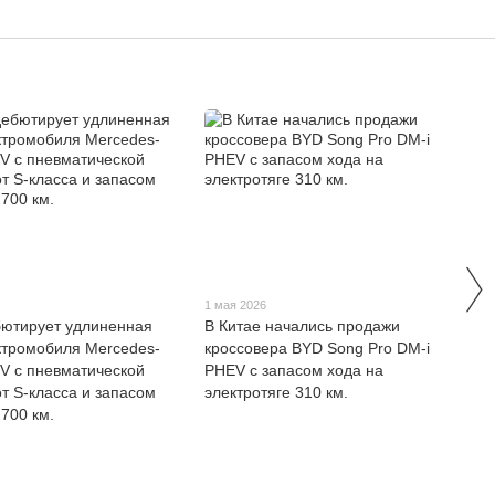
1 мая 2026
бютирует удлиненная
В Китае начались продажи
ктромобиля Mercedes-
кроссовера BYD Song Pro DM-i
V с пневматической
PHEV с запасом хода на
от S-класса и запасом
электротяге 310 км.
 700 км.