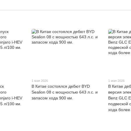
1 мая 2026
1 мая 2026
ск
В Китае состоялся дебют BYD
В Китае де
ого
Sealion 08 с мощностью 643 л.с. и
версия эле
njaro i-HEV
запасом хода 900 км.
Benz GLC E
5 л/100 км.
подвеской 
хода более