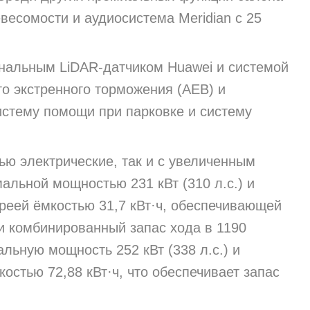
есомости и аудиосистема Meridian с 25
анальным LiDAR-датчиком Huawei и системой
го экстренного торможения (AEB) и
истему помощи при парковке и систему
тью электрические, так и с увеличенным
льной мощностью 231 кВт (310 л.с.) и
реей ёмкостью 31,7 кВт·ч, обеспечивающей
 и комбинированный запас хода в 1190
льную мощность 252 кВт (338 л.с.) и
остью 72,88 кВт·ч, что обеспечивает запас