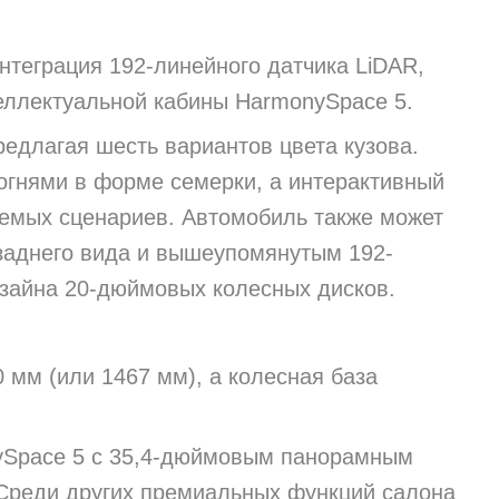
нтеграция 192-линейного датчика LiDAR,
еллектуальной кабины HarmonySpace 5.
редлагая шесть вариантов цвета кузова.
гнями в форме семерки, а интерактивный
аемых сценариев. Автомобиль также может
заднего вида и вышеупомянутым 192-
изайна 20-дюймовых колесных дисков.
0 мм (или 1467 мм), а колесная база
onySpace 5 с 35,4-дюймовым панорамным
Среди других премиальных функций салона