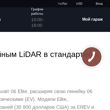
Укр
Рус
USD
Вход
График
работы:
10:00-
Мой гараж
ы
18:00
ейным LiDAR в стандартной
atr 06 Elite, расширяя свою линейку 06
ическими (EV). Модели Elite,
юаней (30 800 долларов США) за EREV и