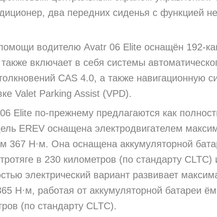
иционер, два передних сиденья с функцией нев
омощи водителю Avatr 06 Elite оснащён 192-к
 также включает в себя системы автоматическо
олкновений CAS 4.0, а также навигационную с
е Valet Parking Assist (VPD).
 06 Elite по-прежнему предлагаются как полнос
ель EREV оснащена электродвигателем максима
 367 Н·м. Она оснащена аккумуляторной бата
ктротяге в 230 километров (по стандарту CLTC)
стью электрический вариант развивает максима
65 Н·м, работая от аккумуляторной батареи ёмк
тров (по стандарту CLTC).