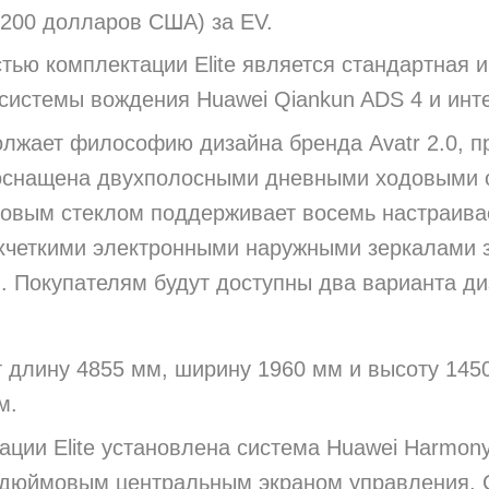
 200 долларов США) за EV.
тью комплектации Elite является стандартная и
системы вождения Huawei Qiankun ADS 4 и инт
одолжает философию дизайна бренда Avatr 2.0, п
оснащена двухполосными дневными ходовыми о
бовым стеклом поддерживает восемь настраив
рхчеткими электронными наружными зеркалами 
 Покупателям будут доступны два варианта д
ет длину 4855 мм, ширину 1960 мм и высоту 145
м.
ации Elite установлена ​​система Huawei Harm
6-дюймовым центральным экраном управления. 