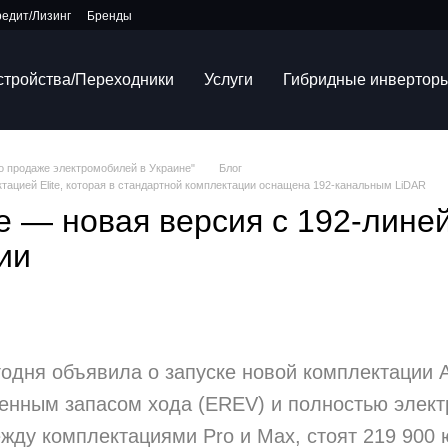
редит/Лизинг
Бренды
устройства/Переходники
Услуги
Гибридные инвертор
по продаже электромобилей в Украине"
Блог
тацией Elite, которая в стандартной комплектации оснащена 192-канальным LiDAR
ite — новая версия с 192-лин
ии
годня объявила о запуске новой комплектации Av
енным запасом хода (EREV) и полностью электр
ду комплектациями Pro и Max, стоят 219 900 