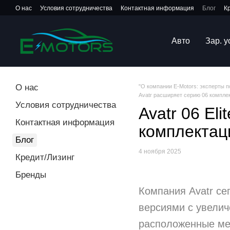
Перейти к основному контенту
О нас
Условия сотрудничества
Контактная информация
Блог
К
Авто
Зар. 
О нас
"О компании E-Motors: эксперты 
Avatr расширяет серию 06 комплек
Условия сотрудничества
Avatr 06 El
Контактная информация
комплектац
Блог
4 ноября 2025
Кредит/Лизинг
Бренды
Компания Avatr се
версиями с увелич
расположенные меж