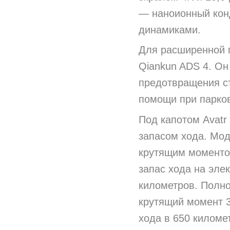
— наноионный конд
динамиками.
Для расширенной п
Qiankun ADS 4. Он
предотвращения ст
помощи при парковк
Под капотом Avatr
запасом хода. Мод
крутящим моментом
запас хода на эле
километров. Полно
крутящий момент 3
хода в 650 киломе