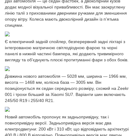
Дах автомобіля — це седан фастбек, а двоколірний кузов
додає модної візуальної привабливості. Він має заокруглену
лінію талії з прихованими дверними ручками для зменшення
опору вітру. Колеса мають двоколірний дизайн із п’ятьма
спицями.
Є електричний задній спойлер, безперервний задні ліхтарі з
інтегрованою матричною світлодіодною фарою та чорні
панелі в нижній частині бампера, які додають тривимірного
вигляду та об’єднують плоскі протитуманні фари з обох боків.
Довжина нового автомобіля — 5028 мм, ширина — 1966 мм,
висота — 1468 мм, колісна база — 3005 мм. Він
позиціонується як седан середнього розміру, схожий на Zeekr
001 і трохи більший за Xiaomi SU7. Варіанти шин включають
245/50 R19 і 255/40 R21.
Новий автомобіль пропонує як задньопривідну, так і
повнопривідну версії. Задньопривідна версія має два
електродвигуни: 200 кВт і 310 кВт, що відповідають архітектурі
400 В і 800 В відповідно. Повнопривідна версія має двигун