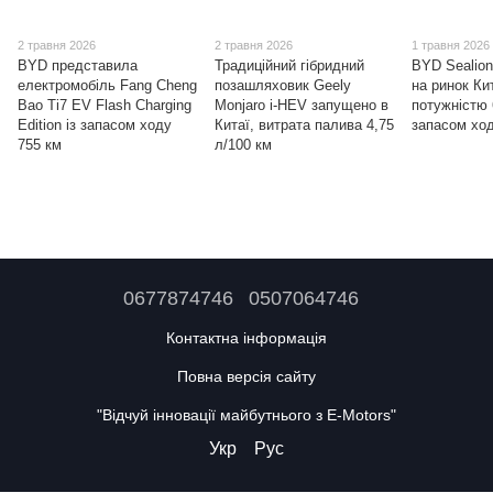
2 травня 2026
2 травня 2026
1 травня 2026
BYD представила
Традиційний гібридний
BYD Sealion
електромобіль Fang Cheng
позашляховик Geely
на ринок Ки
Bao Ti7 EV Flash Charging
Monjaro i-HEV запущено в
потужністю 
Edition із запасом ходу
Китаї, витрата палива 4,75
запасом ход
755 км
л/100 км
0677874746
0507064746
Контактна інформація
Повна версія сайту
"Відчуй інновації майбутнього з E-Motors"
Укр
Рус