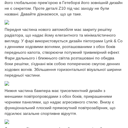
його глобальною прем’єрою в Гетеборзі його зовнішній дизайн
не є секретом. Проте деталі Z10 під час заходу не були
названі. Давайте дізнаємося, що це таке.
Передня частина нового автомобіля має закриту решітку
радіатора, що надає йому елегантного та мінімалістичного
вигляду. У фарі використовується дизайн піктограми Lynk & Co
з денними ходовими вогнями, розташованими з обох боків
переднього капота, створюючи потужний тривимірний ефект.
Фари дальнього і ближнього світла розташовані по обидва
боки решітки, з’єднані між собою поперечною смугою денних
ходових вогнів. Збільшення горизонтальної візуальної ширини
передньої частини.
Нижня частина бампера має трисегментний дизайн з
меншими повітропроводами з обох боків, прикрашеними
чорними панелями, що надає агресивного стилю. Внизу є
функціональний плоский прямокутний повітрозабірник, що
підсилює загальне спортивне відчуття.