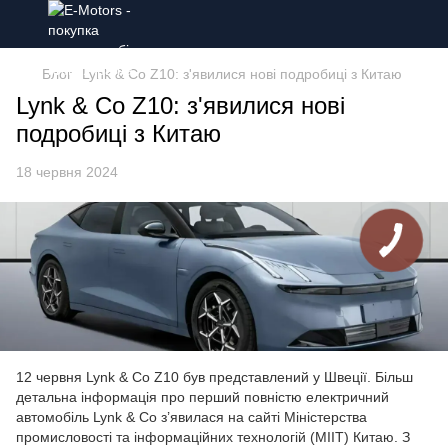
Блог
Lynk & Co Z10: з'явилися нові подробиці з Китаю
Lynk & Co Z10: з'явилися нові
подробиці з Китаю
18 червня 2024
12 червня Lynk & Co Z10 був представлений у Швеції. Більш
детальна інформація про перший повністю електричний
автомобіль Lynk & Co з’явилася на сайті Міністерства
промисловості та інформаційних технологій (MIIT) Китаю. З