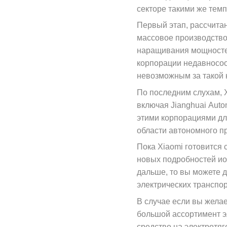
секторе такими же темп
Первый этап, рассчита
массовое производство
наращивания мощностей
корпорации недавносоо
невозможным за такой к
По последним слухам, 
включая Jianghuai Auto
этими корпорациями дл
области автономного п
Пока Xiaomi готовится 
новых подробностей ио
дальше, то вы можете д
электрических транспо
В случае если вы желае
большой ассортимент э
средство на электротя