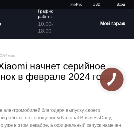
Укр
Рус
USD
Вход
График
работы:
10:00-
Мой гараж
ы
18:00
2024 года
Xiaomi начнет серийное
ынок в феврале 2024 года
ке электромобилей благодаря выпуску своего
й работы, по сообщениям National BusinessDaily,
о уже в этом декабре, а официальный запуск намечен