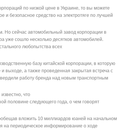
орпораций по низкой цене в Украине, то вы можете
ое и безопасное средство на электротяге по лучшей
м. Но сейчас автомобильный завод корпорации в
ра уже сошло несколько десятков автомобилей.
истального любопытства всех
зводственную базу китайской корпорации, в которую
и выходе, а также проведенная закрытая встреча с
дтвердили работу бренда над новым транспортным
известно, что
вой половине следующего года, о чем говорят
пообещав вложить 10 миллиардов юаней на начальном
ря на периодическое информирование о ходе