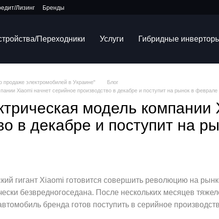
редит/Лизинг
Бренды
устройства/Переходники
Услуги
Гибридные инвертор
по продаже электромобилей в Украине"
Блог
ании Xiaomi начнет серийное производство в декабре и поступит на рынок в феврале 
ктрическая модель компании 
о в декабре и поступит на р
ский гигант Xiaomi готовится совершить революцию на рын
ески безвредногоседана. После нескольких месяцев тяжело
автомобиль бренда готов поступить в серийное производств