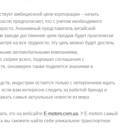
ствует амбициозной цели корпорации – начать
асли предполагают, что с учетом необходимого
просто. Анонимный представитель китайской
м заводе достижение цели продаж будет практически
отря на все трудности, эту цель можно будет достичь.
стными автомобильными компаниями,
т, скорее всего, подпишет соглашения с
тв, оннамерен также поделится знаниями в
дств, индустрии остается только с нетерпением ждать
если вам интересно следить за работой бренда и
знавать самые актуальные новости из мира
лать это на вебсайте
E-motors.com.ua
. У E-motors самый
сь вы сможете найти себе уникальное транспортное