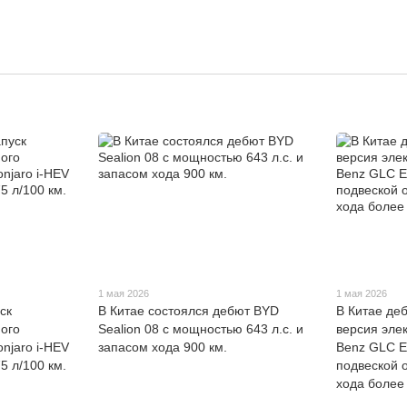
1 мая 2026
1 мая 2026
ск
В Китае состоялся дебют BYD
В Китае де
ого
Sealion 08 с мощностью 643 л.с. и
версия эле
njaro i-HEV
запасом хода 900 км.
Benz GLC E
5 л/100 км.
подвеской 
хода более