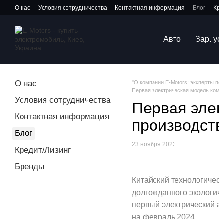
Перейти к основному контенту
О нас
Условия сотрудничества
Контактная информация
Блог
К
Авто
Зар. 
О нас
"О компании E-Motors: эксперты 
Первая электрическая модель комп
Условия сотрудничества
Первая эле
Контактная информация
производств
Блог
23 ноября 2023
Кредит/Лизинг
Бренды
Китайский технологиче
долгожданного экологич
первый электрический 
на февраль 2024.