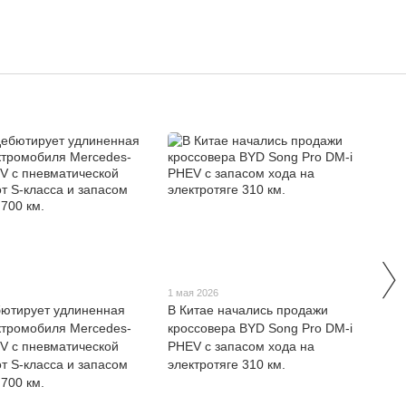
1 мая 2026
бютирует удлиненная
В Китае начались продажи
ктромобиля Mercedes-
кроссовера BYD Song Pro DM-i
V с пневматической
PHEV с запасом хода на
от S-класса и запасом
электротяге 310 км.
 700 км.