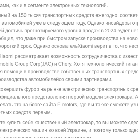
ами, как и в сегменте электронных технологий.
нный на 150 тысяч транспортных средств ежегодно, соответ
 автомобилей уже в следующем году. Однако инсайдеры отр
 достичь прогнозируемого уровня продаж в 2024 будет не
бщил, что даже при быстром запуске производства на ново
ороткий срок. Однако основательXiaomi верит в то, что несм
Xiaomi рассматривает возможность сотрудничества с изве
mobile Group Corp(JAC) и Chery. Хотя технологический гиган
я помощи в производстве собственных транспортных средс
роизводства автомобилейсо своими партнерами.
совершить фурор на рынке электрических транспортных сре
фициального представления первой модели электрокара. А 
елать это на блоге сайта E-motors, где вы также сможете у
ртных средств первым.
те купить себе качественный электрокар, то вы можете сде
лектрических машин во всей Украине, и поэтому только зде
ге, подходящее вам по всем параметрам.