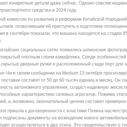
шает конкретные детали даже сейчас. Однако совсем недав
транспортного средства в 2024 году.
й комиссии по развитию и реформам Китайской Народной Р
ытием, позволившим ей приступить к подготовке полноцен
 в сентябре показали, что машина находится на стадии 95
.
 китайских социальных сетях появились шпионские фотогра
 покрытый плотным слоем камуфляжа. Среди особенностей 
 скрытые дверные ручки и расположенный сзади порт для з
нг-Чи в своем сообщении на Medium 13 октября прогнозиро
о поставки составят от 50 до 60 тысяч единиц в месяц. Он т
жность автономного управления, создаст надежную экосист
пособные характеристики силовых агрегатов. Помимо этого,
й, и, возможно, окончательный ценник составит примерно 
omi пришла к договоренности с властями Пекина насчетстр
и подписаны документы на возведение нового автомобильн
будет осуществляться в два этапа. Это свидетельствует о т