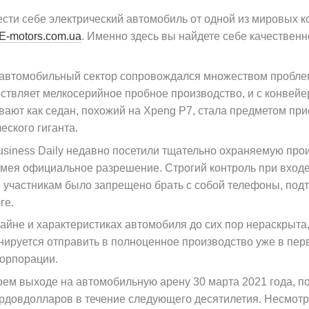
сти себе электрический автомобиль от одной из мировых к
E-motors.com.ua
. Именно здесь вы найдете себе качественн
в автомобильный сектор сопровождался множеством пробле
ствляет мелкосерийное пробное производство, и с конвейе
вают как седан, похожий на Xpeng P7, стала предметом пр
еского гиганта.
usiness Daily недавно посетили тщательно охраняемую прои
имея официальное разрешение. Строгий контроль при входе 
й участникам было запрещено брать с собой телефоны, по
ге.
йне и характеристиках автомобиля до сих пор нераскрыта, 
нируется отправить в полноценное производство уже в пер
корпорации.
оем выходе на автомобильную арену 30 марта 2021 года, 
ардовдолларов в течение следующего десятилетия. Несмот