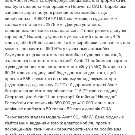
автомобіля Avatr 11 функціонує спеціальна платформа CHN,
яка була створена корпораціями Huawei та CATL. Виробники
заявляють про наступні розміри електромобіля, що
виробляється: 4880*1970*1601 міліметрів, а відстань між
колесами становить 2975 мм. Двигуна установка
електропозашляховика складається з 2 електричних двигунів
корпорації Huawei, сукупна потужність який становить 425
кіловат, або 578 кінських сил. Також виробники запевняють про
момент, що крутить, 650 Н*м у сучасному автомобілі.
Акумулятор під капотом електромобіля буде двох варіацій,
залежно від вартості комплектації. Avatr 11 найнижчої вартості
з усіх доступних має під капотом потрійну (NMC) батарею на
90,36 кіловат-годину, якої буде достатньо для того, щоб
проїхати 555 кілометрів на повному заряді акумулятора
(відповідно до діапазону CLTC). У дорожчої моделі Avatr
батарея під капотом виробляє вже 116,79 кіловат-годину.
Стартова ціна Avatr 11 на території Китайської Народної
Республіки становить від 350 000 до 410 000 юанів, що
дорівнює приблизно 50 тисяч - 59 тисяч доларів США.
Також варто згадати модель Avatr 011 MMW. Дана модель є
лімітованим виданням того ж електромобіля, проте з
покращеними технічними характеристиками та особливим