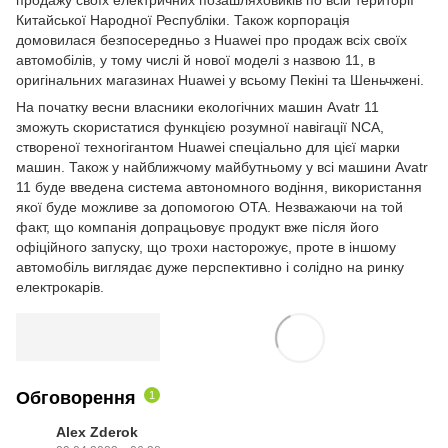
продажу своїх електричних позашляховиків по всій території
Китайської Народної Республіки. Також корпорація
домовилася безпосередньо з Huawei про продаж всіх своїх
автомобілів, у тому числі й нової моделі з назвою 11, в
оригінальних магазинах Huawei у всьому Пекіні та Шеньчжені.
На початку весни власники екологічних машин Avatr 11
зможуть скористатися функцією розумної навігації NCA,
створеної техногігантом Huawei спеціально для цієї марки
машин. Також у найближчому майбутньому у всі машини Avatr
11 буде введена система автономного водіння, використання
якої буде можливе за допомогою OTA. Незважаючи на той
факт, що компанія допрацьовує продукт вже після його
офіційного запуску, що трохи насторожує, проте в іншому
автомобіль виглядає дуже перспективно і солідно на ринку
електрокарів.
Обговорення
1
Alex Zderok