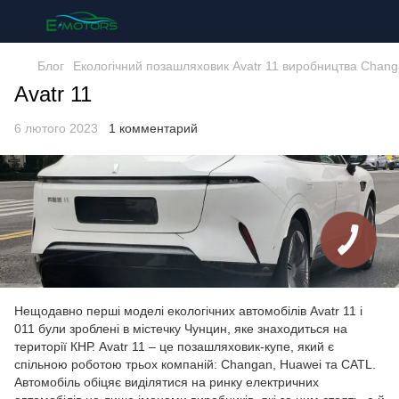
Блог
Екологічний позашляховик Avatr 11 виробництва Chang
Avatr 11
6 лютого 2023
1 комментарий
Нещодавно перші моделі екологічних автомобілів Avatr 11 і
011 були зроблені в містечку Чунцин, яке знаходиться на
території КНР. Avatr 11 – це позашляховик-купе, який є
спільною роботою трьох компаній: Changan, Huawei та CATL.
Автомобіль обіцяє виділятися на ринку електричних