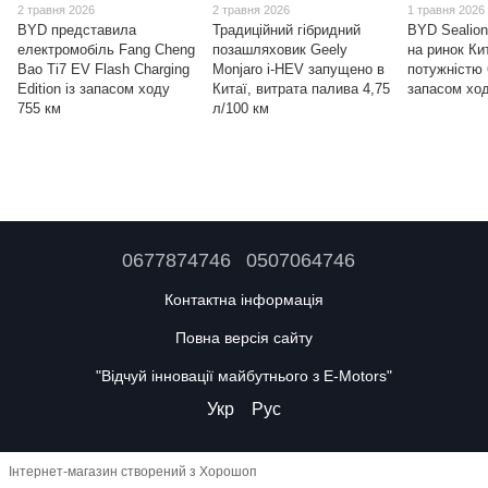
2 травня 2026
2 травня 2026
1 травня 2026
BYD представила
Традиційний гібридний
BYD Sealion
електромобіль Fang Cheng
позашляховик Geely
на ринок Ки
Bao Ti7 EV Flash Charging
Monjaro i-HEV запущено в
потужністю 
Edition із запасом ходу
Китаї, витрата палива 4,75
запасом ход
755 км
л/100 км
0677874746
0507064746
Контактна інформація
Повна версія сайту
"Відчуй інновації майбутнього з E-Motors"
Укр
Рус
Інтернет-магазин створений з Хорошоп