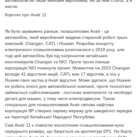
автомобілів не лише іменами виробників, які за ним стоять, а й
якістю.
Коротко про Avatr 11
Як було зауважено раніше, позашляховик Avatr - це
автомобіль, який вироблений завдяки старанній роботі трьох
компаній: Changan, CATL і Huawei. Розробка концепту
електричного позашляховика розпочалася у 2018 році, але
тоді цей автомобіль був під патронатом китайських
конгломератів Changan та NIO. Проте трохи пізніше
корпорація NIO покинула проект. Моментом на 2023 Changan
володіє 41 відсотком акцій, CATL має 17 відсотків, а ось у
Huawei своя частка в Avatr відсутня. Може здатися, що Huawei
не робить нічого для автомобільної компанії, проте техногігант
займається найголовнішим - постачає компоненти та необхідні
деталі для машин, у тому числі електродвигуни. Також
спеціально для позашляховиків Avatr світова нафтова
корпорація BP створює окрему мережу для швидкісної зарядки
на території Китайської Народної Республіки.
Сам Avatr 11 є повністю екологічним позашляховиком-купе
середнього розміру, що базується на архітектурі EP1. На борту