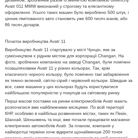
дизайном, зробленим разом із іменитою компанією Givenchy.
Avatr 011 MMW виконаний у строгому та елегантному
оформленні. Усього таких машин було вироблено 500 штук, і
цінник лімітованого авто становить уже 600 тисяч юанів, або
86 тисяч доларів.
Початок виробництва Avatr 11
Виробництво Avatr 11 стартувало у місті Чунцін, яке за
сумісництвом є рідним містом для корпорації Changan. На
фото, зроблених компанією на заводі Changan, були помічені
позашляховики Avatr 11 у різних кольорах. Так, крім
класичного чорного кольору, було помічено такі забарвлення
як темно-зелений, світло-сірий і червоний кольори. Швидше за
все, саме машини у цих кольорах будуть користуватися
найбільшою популярністю у покупців на світовому ринку.
Перші масові поставки на ринки електромобілів Avatr мають
розпочатися вже найближчими місяцями. По всій території
КНР, особливо в найбільш розвинених містах, таких як Пекін,
Шанхай, Шеньчжень та інші, вже почали працювати магазини
електричних автомобілів Avatr. За планом, компанія у
найкоротші терміни хоче відкрити щонайменше 200 точок