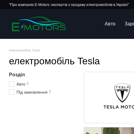
Перейти до основного контенту
"Про компанію E-Motors: експертів з продажу електромобілів в Україні"
Авто
Зар
електромобіль Tesla
електромобіль Tesla
Розділ
3
Авто
3
Під замовлення