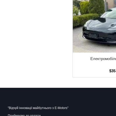
Електромобіль
$35
"Відчуй інновації майбутнього з E-Motors"
Приймаємо до оплати