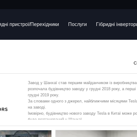
ядні пристрої/Перехідники
Послуги
Гібридні інвертор
С
Завод у Шанхаї став першим майданчиком із виробництва
розпочала будівництво заводу у грудні 2018 року, а перші
грудні 2019 року.
За словами одного з джерел, найближчими місяцями Tesl
на заводі.
Імовірно, будівництво нового заводу Tesla в Китаї може р
буде розташований у Шанхаї.
За оцінкою експертів, після введення в експлуатацію дру
2 мільйонів електромобілів на рік. Це дозволить Tesla змі