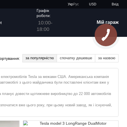
Укр
Рус
USD
Вхід
Графік
роботи:
10:00-
Мій гараж
и
18:00
за популярністю
спочатку дешевше
за назвою
ортування:
 електромобілів Tesla за межами США. Американська компанія
 автомобілі з цього майданчика були поставлені клієнтам вже у
a планує довести щотижневе виробництво до 22 000 автомобілів
озпочатися вже цього року, при цьому новий завод, як і існуючий,
гого заводу компанія Tesla зможе випускати лише у Китаї близько
цнити позиції лідера на світовому ринку електромобілів.