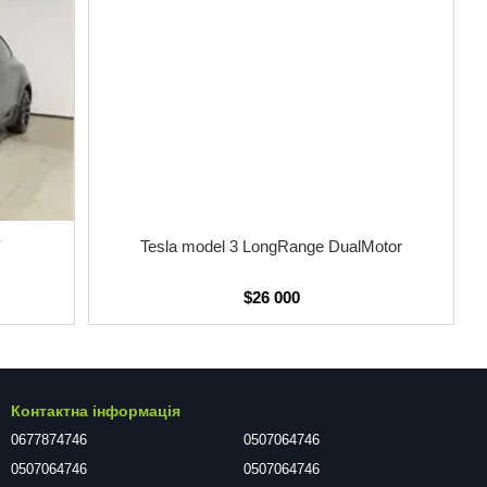
Y
Tesla model 3 LongRange DualMotor
$26 000
Контактна інформація
0677874746
0507064746
0507064746
0507064746