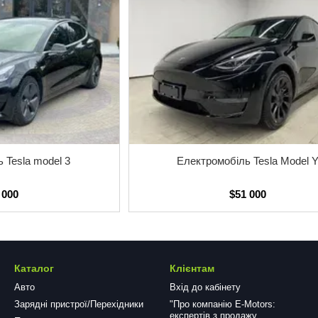
 Tesla model 3
Електромобіль Tesla Model 
 000
$51 000
Каталог
Клієнтам
Авто
Вхід до кабінету
Зарядні пристрої/Перехідники
"Про компанію E-Motors:
експертів з продажу