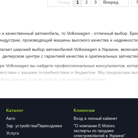
Назад
1
2
3
Вперед
и качественный автомобиль, то Volkswagen - отличный выбор. Бре
индустрии, производящий машины высокого качества и надежности
агает широкий выбор автомобилей Volkswagen в Украине, включая
 дилерском центре с гарантией качества и оригинальных запчастей
ре Volkswagen вы найдете профессиональных консультантов, кото
тветствии с вашими потребностями и бюджетом. Мы предлагаем вы
борудования и аксессуаров для вашего Volkswagen.
лерском центре Volkswagen вы можете получить профессиональный
е механики и техники используют только оригинальные запчасти 
ельность вашего автомобиля и долгий срок его эксплуатации.
Каталог
Клиентам
agen в Украине в дилерском центре E-Motors - это правильный выбо
центр Volkswagen и оцените наши услуги и условия покупки.
Авто
Вход в личный кабинет
Зар. устройства/Переходники
"О компании E-Motors:
эксперты по продаже
Услуги
электромобилей в Украине"