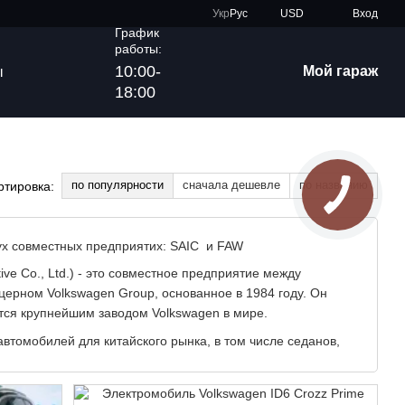
Укр
Рус
USD
Вход
График
работы:
10:00-
Мой гараж
ы
18:00
по популярности
сначала дешевле
по названию
ртировка:
ух совместных предприятих: SAIC и FAW
ve Co., Ltd.) - это совместное предприятие между
церном Volkswagen Group, основанное в 1984 году. Он
ется крупнейшим заводом Volkswagen в мире.
втомобилей для китайского рынка, в том числе седанов,
и Škoda. Кроме того, на заводе также производятся
aq iV, которые предназначены не только для Китая, но и