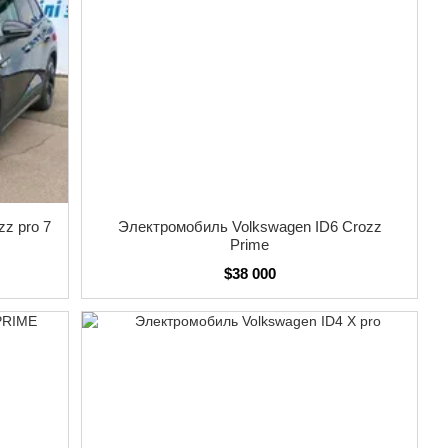
 современных и экологически чистых в мире. Он
которые позволяют значительно снизить вредные выбросы
 активно внедряет концепцию "индустрии 4.0", используя
овационные разработки.
о сотрудничества между немецкой и китайской
влять высококачественные автомобили как для
ое предприятие между китайской компанией FAW Group
была основана в 1991 году и находится в городе Чанчунь,
z pro 7
Электромобиль Volkswagen ID6 Crozz
Prime
ых предприятий автомобильной промышленности в Китае.
$38 000
й ассортимент автомобилей, включая седаны,
ми Volkswagen и Audi.
дителей автомобилей в Китае. В 2020 году компания
лает ее одним из крупнейших автопроизводителей в Китае
 производством электрических и гибридных автомобилей,
м и потребностям рынка. Например, на заводе FAW-