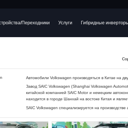
устройства/Переходники
Услуги
Гибридные инвертор
Со
Автомобили Volkswagen производяться в Китае на дв
Завод SAIC Volkswagen (Shanghai Volkswagen Automoti
китайской компанией SAIC Motor и немецким автокон
находится в городе Шанхай на востоке Китая и явля
SAIC Volkswagen специализируется на производстве а
хэтчбеков и внедорожников под брендами Volkswagen 
электромобили, включая Volkswagen ID.4 и Škoda Eny
для экспорта в другие страны.