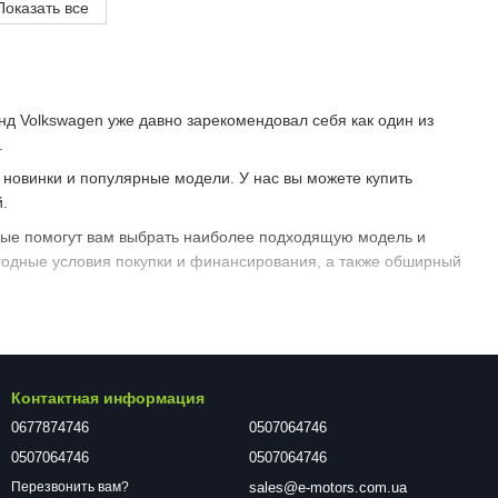
Показать все
нд Volkswagen уже давно зарекомендовал себя как один из
.
 новинки и популярные модели. У нас вы можете купить
.
рые помогут вам выбрать наиболее подходящую модель и
годные условия покупки и финансирования, а также обширный
 сервис и обслуживание вашего автомобиля. Наши
и современное оборудование, чтобы обеспечить
Контактная информация
р для тех, кто ценит надежность, качество и комфорт.
0677874746
0507064746
0507064746
0507064746
sales@e-motors.com.ua
Перезвонить вам?