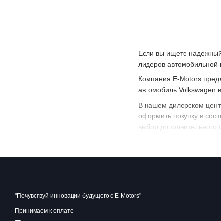
Если вы ищете надежный 
лидеров автомобильной 
Компания E-Motors предл
автомобиль Volkswagen в
В нашем дилерском цент
оформить покупку в соо
выбор дополнительного о
Кроме того, в нашем ди
высококвалифицированны
максимальную производит
Купить автомобиль Volksw
Посетите наш дилерский 
"Почувствуй инновации будущего с E-Motors"
Принимаем к оплате