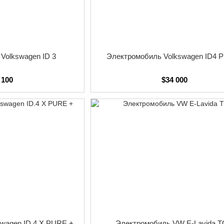
Volkswagen в Чанчуне производятся электрические ав
FAW-Volkswagen придерживается стратегии развития 
устойчивой, эффективной и инновационной автомоб
инвестировать в новые технологии и инновации, чтоб
Volkswagen ID 3
Электромобиль Volkswagen ID4 
 100
$34 000
wagen ID.4 X PURE +
Электромобиль VW E-Lavida 