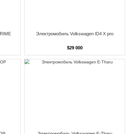
томобили Audi Q2L e-tron.
"Инновации 2025", которая нацелена на создание
ильной промышленности в Китае. Компания продолжает
ы оставаться на передовой в автомобильной индустрии.
PRIME
Электромобиль Volkswagen ID4 X pro
$29 000
TOP
Электромобиль Volkswagen E-Tharu