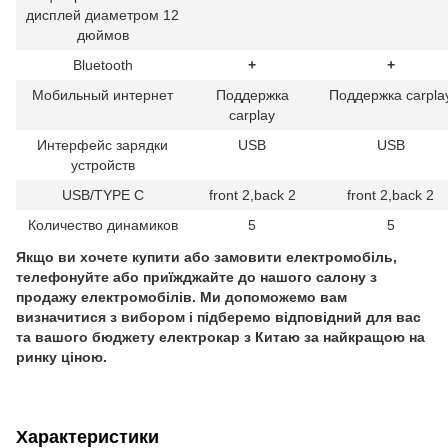
дисплей диаметром 12
дюймов
Bluetooth
+
+
Мобильный интернет
Поддержка
Поддержка carpla
carplay
Интерфейс зарядки
USB
USB
устройств
USB/TYPE C
front 2,back 2
front 2,back 2
Количество динамиков
5
5
Якщо ви хочете купити або замовити електромобіль,
телефонуйте або приїжджайте до нашого салону з
продажу електромобілів. Ми допоможемо вам
визначитися з вибором і підберемо відповідний для вас
та вашого бюджету електрокар з Китаю за найкращою на
ринку ціною.
Характеристики