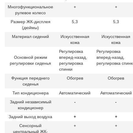
Многофункциональное
+
+
рулевое колесо
Размер ЖК-дисплея
5,3
5,3
(дюймы)
Материал сидений
Искусственная
Искусственная
кожа
кожа
Регулировка
Регулировка
Основной режим
вперед-назад,
вперед-назад,
регулировки сиденья
регулировка
регулировка спинк
спинки
Функция переднего
Обогрев
Обогрев
сиденья
Тип кондиционера
Автоматический
Автоматический
Задний независимый
-
-
кондиционер
Задний выход воздуха
+
+
Сенсорный
+
+
центральный ЖК-