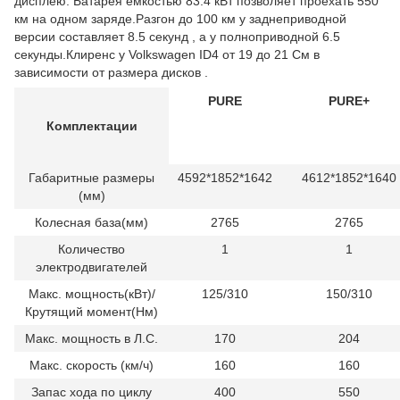
дисплею. Батарея емкостью 83.4 кВт позволяет проехать 550
км на одном заряде.Разгон до 100 км у заднеприводной
версии составляет 8.5 секунд , а у полноприводной 6.5
секунды.Клиренс у Volkswagen ID4 от 19 до 21 См в
зависимости от размера дисков .
PURE
PURE+
Комплектации
Габаритные размеры
4592*1852*1642
4612*1852*1640
(мм)
Колесная база(мм)
2765
2765
Количество
1
1
электродвигателей
Макс. мощность(кВт)/
125/310
150/310
Крутящий момент(Нм)
Макс. мощность в Л.С.
170
204
Макс. скорость (км/ч)
160
160
Запас хода по циклу
400
550