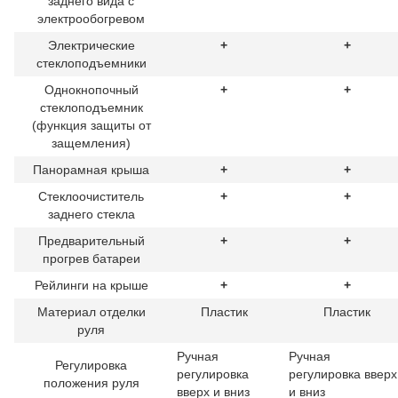
заднего вида с
электрообогревом
Электрические
+
+
стеклоподъемники
Однокнопочный
+
+
стеклоподъемник
(функция защиты от
защемления)
Панорамная крыша
+
+
Стеклоочиститель
+
+
заднего стекла
Предварительный
+
+
прогрев батареи
Рейлинги на крыше
+
+
Материал отделки
Пластик
Пластик
руля
Ручная
Ручная
Регулировка
регулировка
регулировка вверх
положения руля
вверх и вниз
и вниз