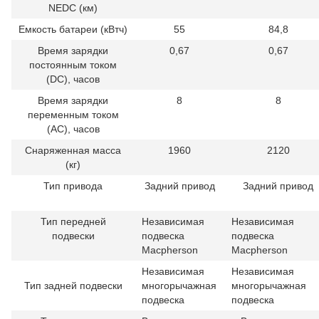
NEDC (км)
Емкость батареи (кВтч)
55
84,8
Время зарядки
0,67
0,67
постоянным током
(DC), часов
Время зарядки
8
8
переменным током
(AC), часов
Снаряженная масса
1960
2120
(кг)
Тип привода
Задний привод
Задний привод
Тип передней
Независимая
Независимая
подвески
подвеска
подвеска
Macpherson
Macpherson
Независимая
Независимая
Тип задней подвески
многорычажная
многорычажная
подвеска
подвеска