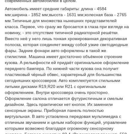
современных автомобилей в целом.
Автомобиль имеет средние габариты: длина - 4584
мм;ширина - 1852 мм;высота - 1631 мм;колесная база - 2765
мм.Типичные для множества нынешних представителей
класса. Первое, что сразу же бросается в глаза при взгляде на
новинку, - это отсутствие типичной радиаторной решётки.
Вместо неё у него лишь тонкая хромированная декоративная
полоска, которая соединяет между собой узкие светодиодные
фары. Задние фонари авто оформлены в такой же
стилистике. Машина имеет достаточно объёмное строение
кузова. А рельефности ей придаёт оригинальное оформление
переднего бампера. По нижней части кузова она получит
пластиковый чёрный обвес, характерный для большинства
сегодняшних кроссоверов. Авто комплектуется стильными
литыми дисками R19,R20 или R21 с оригинальным
оформлением. Внутри кроссовера очень просторно.
Оформление салона отличается футуристичным и смелым
дизайном. Здесь практически нет кнопок. Их заменили
сенсорные экраны. Приборная панель полностью
виртуальная. В авто устаовлена передовая мультимедиа с
отличным звучанием и целым набором функций, управление
которыми возможно благодаря огромному сенсорному