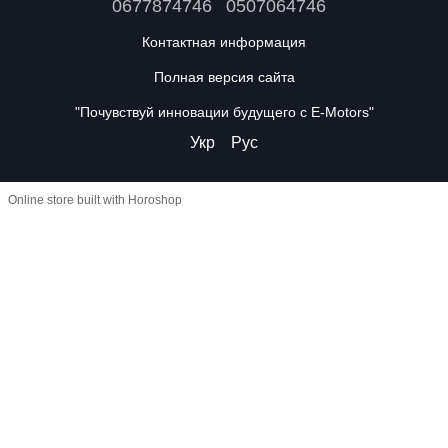
0677874746
0507064746
Контактная информация
Полная версия сайта
"Почувствуй инновации будущего с E-Motors"
Укр
Рус
Online store built with Horoshop