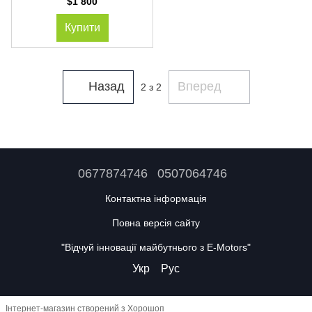
$1 800
Купити
Назад
Вперед
2
з 2
0677874746
0507064746
Контактна інформація
Повна версія сайту
"Відчуй інновації майбутнього з E-Motors"
Укр
Рус
Інтернет-магазин створений з Хорошоп