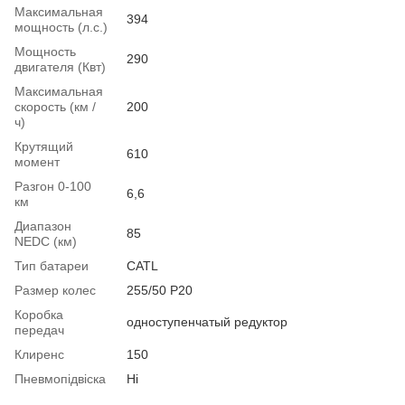
Максимальная
394
мощность (л.с.)
Мощность
290
двигателя (Квт)
Максимальная
скорость (км /
200
ч)
Крутящий
610
момент
Разгон 0-100
6,6
км
Диапазон
85
NEDC (км)
Тип батареи
CATL
Размер колес
255/50 Р20
Коробка
одноступенчатый редуктор
передач
Клиренс
150
Пневмопідвіска
Ні