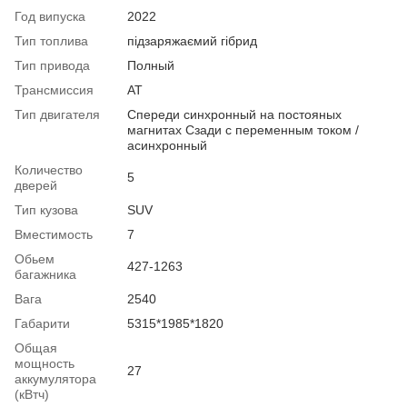
Год випуска
2022
Тип топлива
підзаряжаємий гібрид
Тип привода
Полный
Трансмиссия
AT
Тип двигателя
Спереди синхронный на постояных
магнитах Сзади с переменным током /
асинхронный
Количество
5
дверей
Тип кузова
SUV
Вместимость
7
Обьем
427-1263
багажника
Вага
2540
Габарити
5315*1985*1820
Общая
мощность
27
аккумулятора
(кВтч)