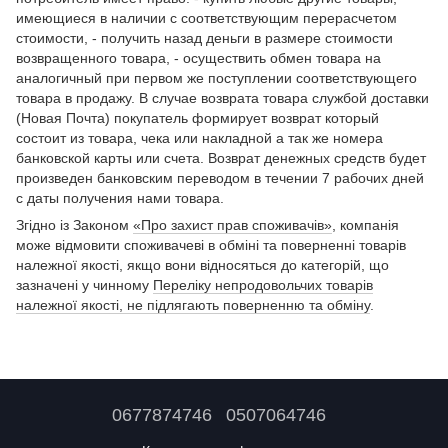
имеющиеся в наличии с соответствующим перерасчетом
стоимости, - получить назад деньги в размере стоимости
возвращенного товара, - осуществить обмен товара на
аналогичный при первом же поступлении соответствующего
товара в продажу. В случае возврата товара службой доставки
(Новая Почта) покупатель формирует возврат который
состоит из товара, чека или накладной а так же номера
банковской карты или счета. Возврат денежных средств будет
произведен банковским переводом в течении 7 рабочих дней
с даты получения нами товара.
Згідно із Законом
«Про захист прав споживачів»
, компанія
може відмовити споживачеві в обміні та поверненні товарів
належної якості, якщо вони відносяться до категорій, що
зазначені у чинному
Переліку непродовольчих товарів
належної якості, не підлягають поверненню та обміну
.
0677874746
0507064746