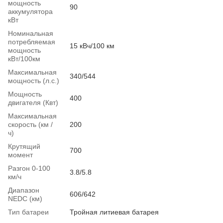
мощность
90
аккумулятора
кВт
Номинальная
потребляемая
15 кВч/100 км
мощность
кВт/100км
Максимальная
340/544
мощность (л.с.)
Мощность
400
двигателя (Квт)
Максимальная
скорость (км /
200
ч)
Крутящий
700
момент
Разгон 0-100
3.8/5.8
км/ч
Диапазон
606/642
NEDC (км)
Тип батареи
Тройная литиевая батарея