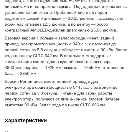
сидений, а так же аудиосистема BOSE с четырнадцатью
динамиками и панорамная крыша. Под единым стеклом здесь
установлены три экрана. Приборный дисплей перед
водителем самый маленький — 10,25 дюйма. Пассажирский
экран насчитывает 12,3 дюйма, а по центру — особо
контрастный AMOLED-дисплей диагональю 15,05 дюйма.
Базовая версия c большим запасом хода имеет задний
привод, электромотор мощностью 340 л.с. с разгоном до
первой сотни за 5.8 секунд и обладает емкостью 90 кВч. Запас
хода по циклу CLTC 642 км. В остальном стандартные
комплектации схожи. Длина купеобразного кроссовера —
4900 мм, ширина — 1925 мм, высота — 1655 мм, а колесная
база — 2950 мм
Версия Perfomance имеет полный привод и два
электромотора общей мощностью 544 л.с., с разгоном до
первой сотни за 3.8 секунд. Питание для своей работы
электромоторы получают от литий-ионной тяговой батареи
емкостью 90 кВч. Запас хода по циклу CLTC 606 км.
Характеристики