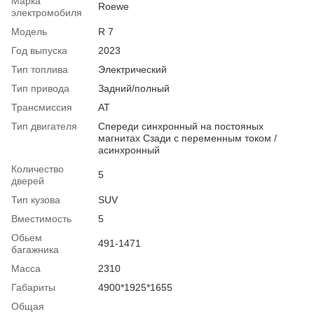
Марка
Roewe
электромобиля
Модель
R 7
Год выпуска
2023
Тип топлива
Электрический
Тип привода
Задний/полный
Трансмиссия
AT
Тип двигателя
Спереди синхронный на постояных
магнитах Сзади с переменным током /
асинхронный
Количество
5
дверей
Тип кузова
SUV
Вместимость
5
Обьем
491-1471
багажника
Масса
2310
Габариты
4900*1925*1655
Общая