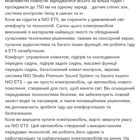
можливістю повністю заряджатися всього за кілька годин і
проїжджати до 750 км на одному заряді. , датчик сліпих зон,
система контролю тиску в шинах та ін.
Коли ви сідаєте в NIO ET5, ви поринете у дивовижний світ
комфорту та технологій. Салон цього електромобіля
виконаний із матеріалів найвищої якості та обладнаний
сучасними технічними рішеннями, такими як сенсорний екран,
сучасна аудіосистема та багато інших функцій, які роблять їзду
в ET5 незабутньою.
Комфорт: управління кліматом, підігрів та охолодження
передніх сидінь, підігрів задніх сидінь, масажні функції
передніх сидінь, багатозонний клімат-контроль, звукова
система NIO Studio Premium Sound System та багато іншого
NIO ET5 – це не просто електромобіль, це автомобіль нового
покоління, створений для того, щоб міняти світ. Він оснащений
передовими технологіями безпеки, які забезпечують повний
захист водія та пасажирів, а також інноваційними рішеннями,
які допомагають зробити їзду ще комфортнішою та
безпечнішою.
Коли ви вирішите купити електромобіль, варто звернути увагу
на NIO ET5. Цей автомобіль створений з використанням
передових технологій, які роблять його одним із
найсучасніших та найзручніших електромобілів на ринку. На