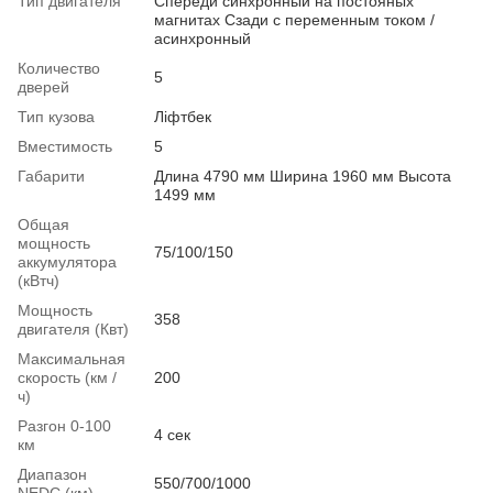
Тип двигателя
Спереди синхронный на постояных
магнитах Сзади с переменным током /
асинхронный
Количество
5
дверей
Тип кузова
Ліфтбек
Вместимость
5
Габарити
Длина 4790 мм Ширина 1960 мм Высота
1499 мм
Общая
мощность
75/100/150
аккумулятора
(кВтч)
Мощность
358
двигателя (Квт)
Максимальная
скорость (км /
200
ч)
Разгон 0-100
4 сек
км
Диапазон
550/700/1000
NEDC (км)