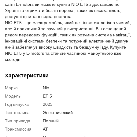
сайті Е-motors ви можете купити NIO ET5 з доставкою по
Україні та отримати безліч переваг, таких як висока якість,
доступні ціни та швидка доставка.
NIO ET5 – це електромобіль, який не тільки екологічно чистий,
але й практичний та зручний у використанні. Він оснащений
рядом передових функцій, таких як розумна система навігації,
інноваційні системи безпеки та потужний електричний двигун,
який забезпечує високу швидкість та безшумну їзду. Купуйте
NIO ET5 у Е-motors та станьте частиною майбутнього вже
сьогодні.
Характеристики
Марка
Nio
Модель
ET 5
Год випуска
2023
Тип топлива
Электрический
Тип привода
Полный
Трансмиссия
AT