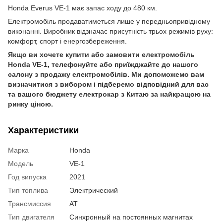
Honda Everus VE-1 має запас ходу до 480 км.
Електромобіль продаватиметься лише у передньопривідному
виконанні. Виробник відзначає присутність трьох режимів руху:
комфорт, спорт і енергозбереження.
Якщо ви хочете купити або замовити електромобіль
Honda VE-1, телефонуйте або приїжджайте до нашого
салону з продажу електромобілів. Ми допоможемо вам
визначитися з вибором і підберемо відповідний для вас
та вашого бюджету електрокар з Китаю за найкращою на
ринку ціною.
Характеристики
Марка
Honda
Модель
VE-1
Год випуска
2021
Тип топлива
Электрический
Трансмиссия
AT
Тип двигателя
Синхронный на постоянных магнитах