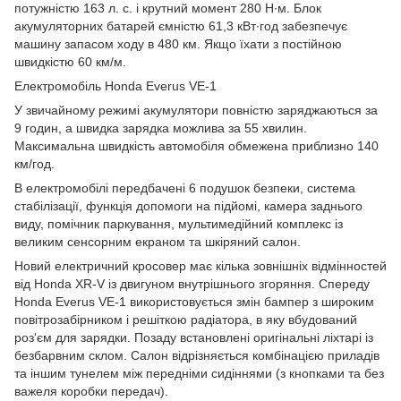
потужністю 163 л. с. і крутний момент 280 Н∙м. Блок
акумуляторних батарей ємністю 61,3 кВт∙год забезпечує
машину запасом ходу в 480 км. Якщо їхати з постійною
швидкістю 60 км/м.
Електромобіль Honda Everus VE-1
У звичайному режимі акумулятори повністю заряджаються за
9 годин, а швидка зарядка можлива за 55 хвилин.
Максимальна швидкість автомобіля обмежена приблизно 140
км/год.
В електромобілі передбачені 6 подушок безпеки, система
стабілізації, функція допомоги на підйомі, камера заднього
виду, помічник паркування, мультимедійний комплекс із
великим сенсорним екраном та шкіряний салон.
Новий електричний кросовер має кілька зовнішніх відмінностей
від Honda XR-V із двигуном внутрішнього згоряння. Спереду
Honda Everus VE-1 використовується змін бампер з широким
повітрозабірником і решіткою радіатора, в яку вбудований
роз'єм для зарядки. Позаду встановлені оригінальні ліхтарі із
безбарвним склом. Салон відрізняється комбінацією приладів
та іншим тунелем між передніми сидіннями (з кнопками та без
важеля коробки передач).