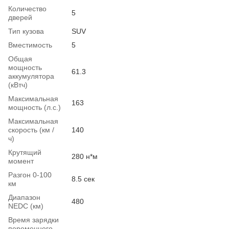
Количество
5
дверей
Тип кузова
SUV
Вместимость
5
Общая
мощность
61.3
аккумулятора
(кВтч)
Максимальная
163
мощность (л.с.)
Максимальная
скорость (км /
140
ч)
Крутящий
280 н*м
момент
Разгон 0-100
8.5 сек
км
Диапазон
480
NEDC (км)
Время зарядки
переменного