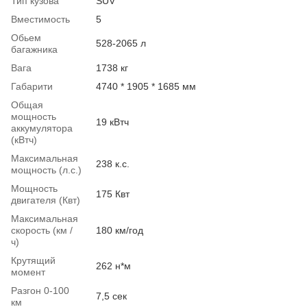
Тип кузова
SUV
Вместимость
5
Обьем
528-2065 л
багажника
Вага
1738 кг
Габарити
4740 * 1905 * 1685 мм
Общая
мощность
19 кВтч
аккумулятора
(кВтч)
Максимальная
238 к.с.
мощность (л.с.)
Мощность
175 Квт
двигателя (Квт)
Максимальная
скорость (км /
180 км/год
ч)
Крутящий
262 н*м
момент
Разгон 0-100
7,5 сек
км