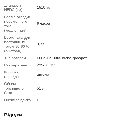
Диапазон
1510 км
NEDC (км)
Время зарядки
переменного
6 часов
тока
(медленная)
Время зарядки
постоянным
0,33
током 30-80 %
(быстрая)
Тип батареи
Li-Fe-Po Літій-залізо-фосфат
Размер колес
235/50 R19
Коробка
автомат
передач
Обьем
топливного
51 л
бака
Пневмопідвіска
Ні
Відгуки