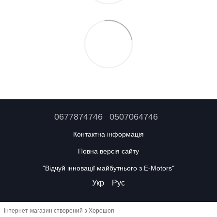
0677874746
0507064746
Контактна інформація
Повна версія сайту
"Відчуй інновації майбутнього з E-Motors"
Укр
Рус
Інтернет-магазин створений з Хорошоп