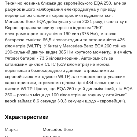
Технічно новинка близька до європейського EQA 250, але за
рахунок іншого калібрування електродвигуна у приводі
передньої осі споживчі характеристики відрізняються.
Mercedes-Benz EQA дебютував у січні 2021 року, і спочатку в
Європі продавали єдину версію з індексом "250",
електромотором потужністю 190 сил (375 Нм), тяговою
батареєю ємністю 66,5 кіловат-години та автономністю 426
кілометрів (WLTP). У Китаї у Mercedes-Benz EQA 260 той же
190-сильний двигун видає 385 Нм крутного моменту,, а ємність
тягової батареї - 73,5 кіловат-години. Автономність за
китайським циклом CLTC (619 кілометрів) не можна
порівнювати безпосередньо з даними, отриманими за
європейською методикою WLTP, але «переконвертувавши»
характеристики, отримаємо цілком гідні 484 кілометри за
циклом WLTP. Цікаво, що EQA 260 ще й динамічніший, ніж EQA
250 – розгін з місця до 100 кілометрів на годину у китайської
версії займає 8,6 секунди (-0,3 секунди щодо «європейця»).
Характеристики
Марка
Mercedes-Benz