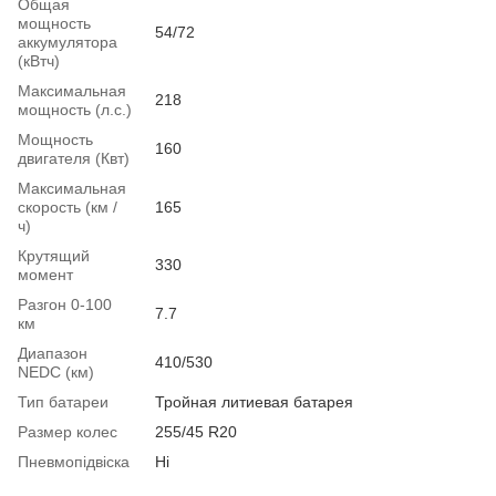
Общая
мощность
54/72
аккумулятора
(кВтч)
Максимальная
218
мощность (л.с.)
Мощность
160
двигателя (Квт)
Максимальная
скорость (км /
165
ч)
Крутящий
330
момент
Разгон 0-100
7.7
км
Диапазон
410/530
NEDC (км)
Тип батареи
Тройная литиевая батарея
Размер колес
255/45 R20
Пневмопідвіска
Ні