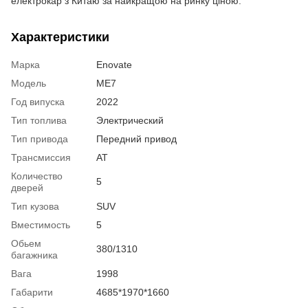
електрокар з Китаю за найкращою на ринку ціною.
Характеристики
Марка
Enovate
Модель
ME7
Год випуска
2022
Тип топлива
Электрический
Тип привода
Передний привод
Трансмиссия
AT
Количество
5
дверей
Тип кузова
SUV
Вместимость
5
Обьем
380/1310
багажника
Вага
1998
Габарити
4685*1970*1660