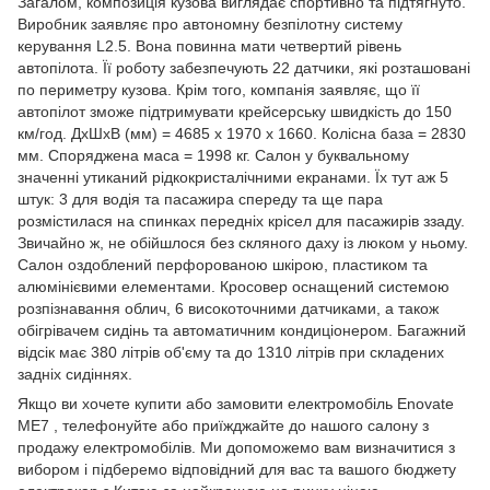
Загалом, композиція кузова виглядає спортивно та підтягнуто.
Виробник заявляє про автономну безпілотну систему
керування L2.5. Вона повинна мати четвертий рівень
автопілота. Її роботу забезпечують 22 датчики, які розташовані
по периметру кузова. Крім того, компанія заявляє, що її
автопілот зможе підтримувати крейсерську швидкість до 150
км/год. ДхШхВ (мм) = 4685 х 1970 х 1660. Колісна база = 2830
мм. Споряджена маса = 1998 кг. Салон у буквальному
значенні утиканий рідкокристалічними екранами. Їх тут аж 5
штук: 3 для водія та пасажира спереду та ще пара
розмістилася на спинках передніх крісел для пасажирів ззаду.
Звичайно ж, не обійшлося без скляного даху із люком у ньому.
Салон оздоблений перфорованою шкірою, пластиком та
алюмінієвими елементами. Кросовер оснащений системою
розпізнавання облич, 6 високоточними датчиками, а також
обігрівачем сидінь та автоматичним кондиціонером. Багажний
відсік має 380 літрів об'єму та до 1310 літрів при складених
задніх сидіннях.
Якщо ви хочете купити або замовити електромобіль Enovate
ME7 , телефонуйте або приїжджайте до нашого салону з
продажу електромобілів. Ми допоможемо вам визначитися з
вибором і підберемо відповідний для вас та вашого бюджету