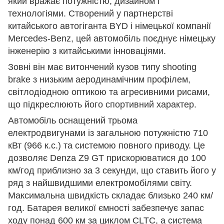
який вражає потужністю, дизайном і
технологіями. Створений у партнерстві
китайського автогіганта BYD і німецької компанії
Mercedes-Benz, цей автомобіль поєднує німецьку
інженерію з китайськими інноваціями.
Зовні він має витончений кузов типу shooting
brake з низьким аеродинамічним профілем,
світлодіодною оптикою та агресивними рисами,
що підкреслюють його спортивний характер.
Автомобіль оснащений трьома
електродвигунами із загальною потужністю 710
кВт (966 к.с.) та системою повного приводу. Це
дозволяє Denza Z9 GT прискорюватися до 100
км/год приблизно за 3 секунди, що ставить його у
ряд з найшвидшими електромобілями світу.
Максимальна швидкість складає близько 240 км/
год. Батарея великої ємності забезпечує запас
ходу понад 600 км за циклом CLTC, а система