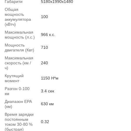
Габарити
5180x1990x1480
Общая
мощность
100
аккумулятора
(кВтч)
Максимальная
966 к.с.
мощность (л.с.)
Мощность
710
двигателя (Квт)
Максимальная
скорость (км /
240
ч)
Крутящий
1150 Н*м
момент
Разгон 0-100
3.4 сек
км
Диапазон EPA
630 км
(км)
Время зарядки
постоянным
0.32
током 30-80 %
(быстрая)