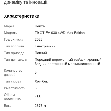
динаміку та інновації.
Характеристики
Марка
Denza
Модель
Z9 GT EV 630 4WD Max Edition
Год випуска
2025
Тип топлива
Електричний
Тип привода
Повний
Тип двигателя
Передний переменный ток/асинхронный
Задний постоянный магнит/синхронный
Количество
5
дверей
Тип кузова
Хетчбек
Вместимость
5
Обьем
488
багажника
Вага
2875 кг