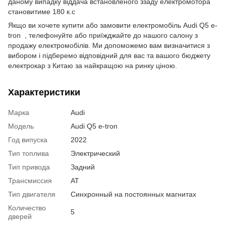
даному випадку віддача встановленого ззаду електромотора
становитиме 180 к.с
Якщо ви хочете купити або замовити електромобіль Audi Q5 e-
tron , телефонуйте або приїжджайте до нашого салону з
продажу електромобілів. Ми допоможемо вам визначитися з
вибором і підберемо відповідний для вас та вашого бюджету
електрокар з Китаю за найкращою на ринку ціною.
Характеристики
Марка
Audi
Модель
Audi Q5 e-tron
Год випуска
2022
Тип топлива
Электрический
Тип привода
Задний
Трансмиссия
AT
Тип двигателя
Синхронный на постоянных магнитах
Количество
5
дверей