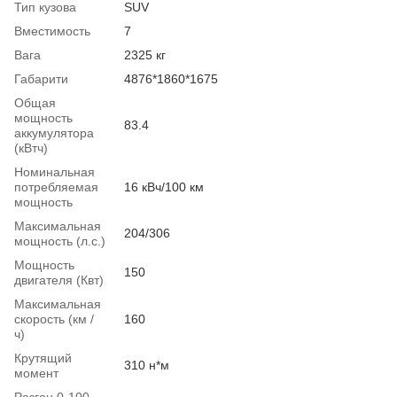
Тип кузова
SUV
Вместимость
7
Вага
2325 кг
Габарити
4876*1860*1675
Общая
мощность
83.4
аккумулятора
(кВтч)
Номинальная
потребляемая
16 кВч/100 км
мощность
Максимальная
204/306
мощность (л.с.)
Мощность
150
двигателя (Квт)
Максимальная
скорость (км /
160
ч)
Крутящий
310 н*м
момент
Разгон 0-100