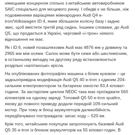
німецьким концерном спільно з китайським автовиробником
SAIC спеціально для місцевого ринку. І обидві є не більше, ніж
подовженими варіаціями міжнародних Audi Q4 e-
tron/Volkswagen ID.4, яким збільшили колісну базу і задню
звис, щоб вмістити третій ряд сидінь. Іншими словами, до Audi
Q5, що продається в Україні, черговий «і-трон» ніякого
відношення не має.
Як і ID.6, новий позашляховик Audi має 4876 мм у довжину та
2965 мм між осями. Салон може бути семи або шестимісним,
в останньому випадку на другому ряду встановлюються
роздільні «капітанські» крісла.
На опублікованих фотографіях машина з білим кузовом – це
задньопривідна модифікація Audi Q5 40 e-tron з єдиним 204-
сильним електромотором та батареєю ємністю 83,4 кіловат-
години. За застарілим циклом NEDC така має проїжджати 560
кілометрів на одному заряді. Топовий Q5 50 e-tron quattro,
якому до повного приводу додали передній 109-сильний
мотор. При тому ж блоці акумуляторів далекобійність
передбачувано постраждала: запас ходу – 520 км.
Крім того, китайським покупцям запропонують базовий Audi
Q5 35 e-tron із блоком акумуляторів на 55 кіловат-годин. В