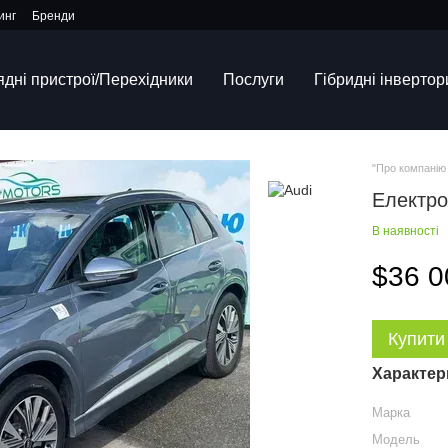
инг
Бренди
ядні пристрої/Перехідники
Послуги
Гібридні інвертор
"Про компанію 
Електро
В наявності
$36 0
Купити
Характер
Марка
Модель