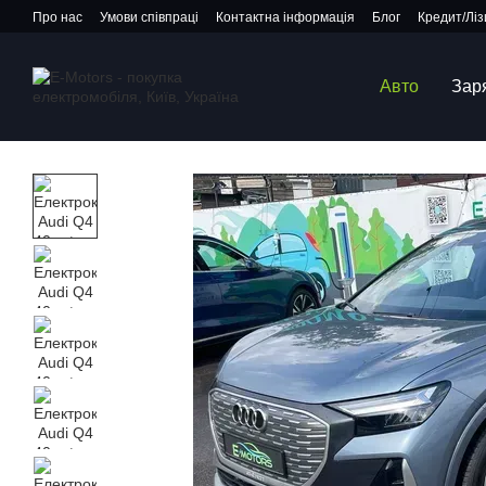
Перейти до основного контенту
Про нас
Умови співпраці
Контактна інформація
Блог
Кредит/Ліз
Авто
Зар