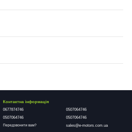
Контактна інформація
0677874746
0507064746
0507064746
0507064746
sales@e-motors.com.ua
Передзвонити вам?