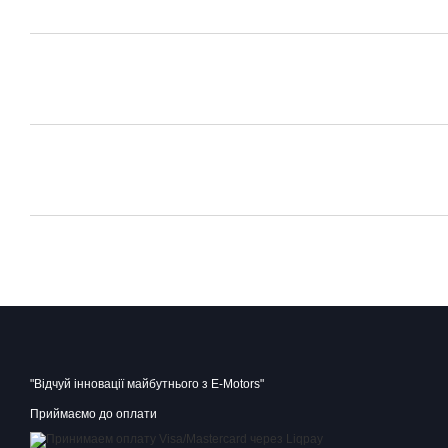
"Відчуй інновації майбутнього з E-Motors"
Приймаємо до оплати