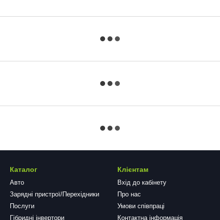
Каталог
Клієнтам
Авто
Вхід до кабінету
Зарядні пристрої/Перехідники
Про нас
Послуги
Умови співпраці
Гібридні інвертори
Контактна інформація