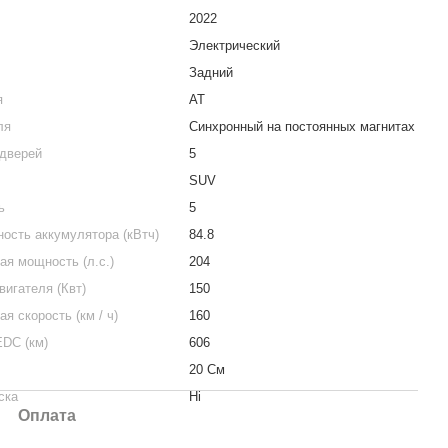
2022
Электрический
Задний
я
AT
ля
Синхронный на постоянных магнитах
 дверей
5
SUV
ь
5
ость аккумулятора (кВтч)
84.8
я мощность (л.с.)
204
игателя (Квт)
150
я скорость (км / ч)
160
EDC (км)
606
20 См
ска
Ні
Оплата