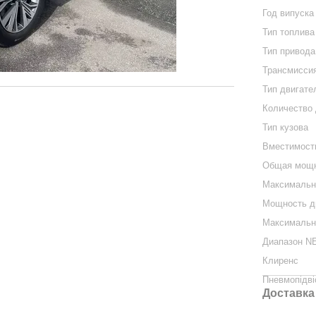
Год випуска
Тип топлива
Тип привода
Трансмисси
Тип двигате
Количество
Тип кузова
Вместимост
Общая мощн
Максимальна
Мощность дв
Максимальна
Диапазон N
Клиренс
Пневмопідві
Доставка