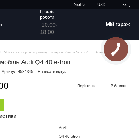
Укр
Рус
USD
Вхід
Графік
роботи:
10:00-
Мій гараж
и
18:00
E-Motors: експертів з продажу електромобілів в Україні"
Авто
мобіль Audi Q4 40 e-tron
Артикул: 4534345
Написати відгук
00
Порівняти
В бажання
истики
Audi
Q4 40-etron