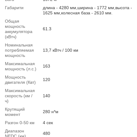
Габарити
длина - 4280 мм,ширина - 1772 мм,высота -
1625 мм,колесная база - 2610 мм.
Общая
мощность
61.3
аккумулятора
(кВтч)
Номинальная
потребляемая
13,7 кВтч / 100 км
мощность
Максимальная
163
мощность (л.с.)
Мощность
120
двигателя (Квт)
Максимальная
скорость (км /
140
ч)
Крутящий
280 н*м
момент
Разгон 0-50 км
4 сек
Диапазон
480
NEDC (км)