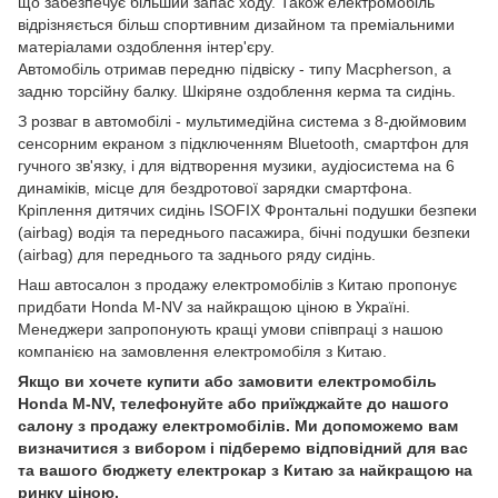
що забезпечує більший запас ходу. Також електромобіль
відрізняється більш спортивним дизайном та преміальними
матеріалами оздоблення інтер'єру.
Автомобіль отримав передню підвіску - типу Macpherson, а
задню торсійну балку. Шкіряне оздоблення керма та сидінь.
З розваг в автомобілі - мультимедійна система з 8-дюймовим
сенсорним екраном з підключенням Bluetooth, смартфон для
гучного зв'язку, і для відтворення музики, аудіосистема на 6
динаміків, місце для бездротової зарядки смартфона.
Кріплення дитячих сидінь ISOFIX Фронтальні подушки безпеки
(airbag) водія та переднього пасажира, бічні подушки безпеки
(airbag) для переднього та заднього ряду сидінь.
Наш автосалон з продажу електромобілів з Китаю пропонує
придбати Honda M-NV за найкращою ціною в Україні.
Менеджери запропонують кращі умови співпраці з нашою
компанією на замовлення електромобіля з Китаю.
Якщо ви хочете купити або замовити електромобіль
Honda M-NV, телефонуйте або приїжджайте до нашого
салону з продажу електромобілів. Ми допоможемо вам
визначитися з вибором і підберемо відповідний для вас
та вашого бюджету електрокар з Китаю за найкращою на
ринку ціною.