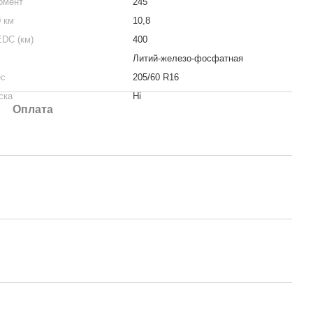
омент
245
0 км
10,8
EDC (км)
400
Литий-железо-фосфатная
ес
205/60 R16
ска
Ні
Оплата