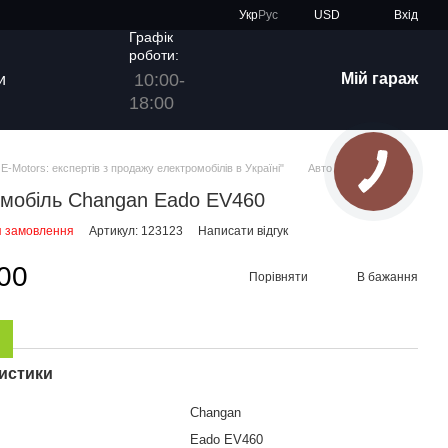
Укр
Рус
USD
Вхід
Графік
роботи:
10:00-
Мій гараж
и
18:00
E-Motors: експертів з продажу електромобілів в Україні"
Авто
мобіль Changan Eado EV460
я замовлення
Артикул: 123123
Написати відгук
00
Порівняти
В бажання
истики
Changan
Eado EV460