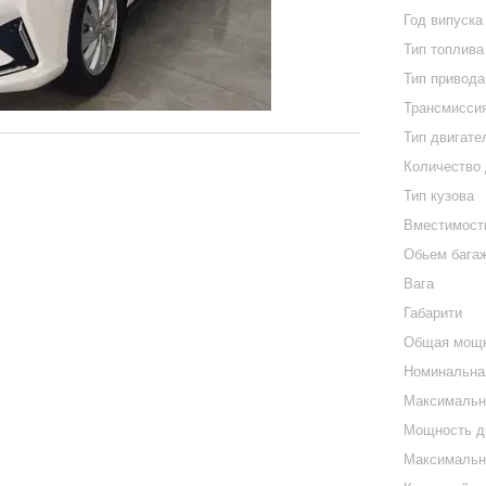
Год випуска
Тип топлива
Тип привода
Трансмисси
Тип двигате
Количество
Тип кузова
Вместимост
Обьем бага
Вага
Габарити
Общая мощн
Номинальна
Максимальна
Мощность дв
Максимальна