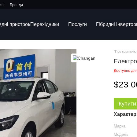
инг
Бренди
ядні пристрої/Перехідники
Послуги
Гібридні інвертор
"Про компанію 
Електро
Доступно дл
$23 0
Купити
Характер
Марка
Модель