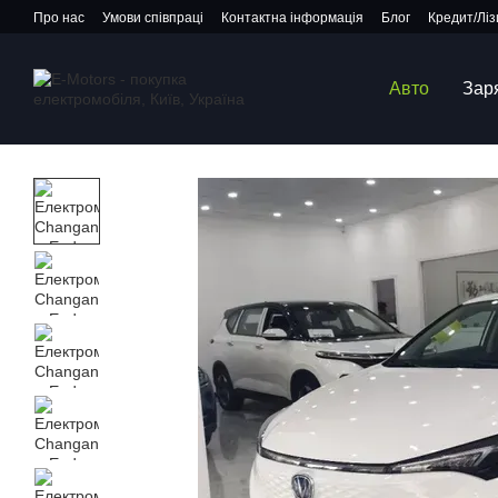
Перейти до основного контенту
Про нас
Умови співпраці
Контактна інформація
Блог
Кредит/Ліз
Авто
Зар