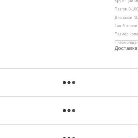
Крутящий м
Разгон 0-10
Диапазон N
Тип батареи
Размер кол
Пневмопідві
Доставка