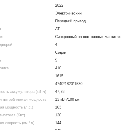
2022
Электрический
Передний привод
я
AT
ля
Синхронный на постоянных магнитах
 дверей
4
Седан
ь
5
жника
410
1615
4740*1820*1530
ость аккумулятора (кВтч)
47,78
я потребляемая мощность
13 кВч/100 км
я мощность (л.с.)
163
игателя (Квт)
120
я скорость (км / ч)
144