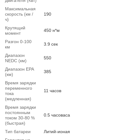
двигателя (Квт)
Максимальная
скорость (км /
190
ч)
Крутящий
450 н*м
момент
Разгон 0-100
3.9 сек
км
Диапазон
550
NEDC (км)
Диапазон EPA
385
(км)
Время зарядки
переменного
11 часов
тока
(медленная)
Время зарядки
постоянным
0.5 часоваса
током 30-80 %
(быстрая)
Тип батареи
Литий-ионая
Гарантия на