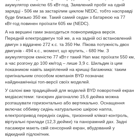
акумулятор ємністю 65 кВт∙год. Заявлений пробіг на одній
зарядці - 506 км за застарілим циклом NEDC, тобто насправді
буде близько 350 км. Такий самий седан з батареєю на 77
кВт∙год повинен проїхати 605 км (NEDC).
А на вершині гами знаходиться повнопривідна версія.
Передній електродвигун той же, а на задній осі встановлений
двигун з віддачею 272 к.с. та 350 Нм. Пікова потужність двох
двигунів - 494 к.с., момент, що крутить, - 680 Нм. З
акумулятором ємністю 77 кВт∙г такий Han має проїхати 550 км,
а час розгону до 100 км/год – лише 3,9 с. Шильдик із цим
показником навіть закріплений на кришці багажника: таким
оригінальним способом компанія BYD позначає
найдинамічніші топ-версії своїх моделей.
У салоні вже традиційний для моделей BYD поворотний екран
медіасистеми: тачскрин діагоналлю 15,6 дюйма можна
розташувати горизонтально або вертикально. Оснащення
включає оббивку сидінь натуральною шкірою наппа,
електропривод передніх сидінь, тризонний клімат-контроль,
віртуальні прилади (12,3 дюйми) та панорамний дах. Задні
пасажири мають свій сенсорний екран, вбудований у
відкидний підлокітник.