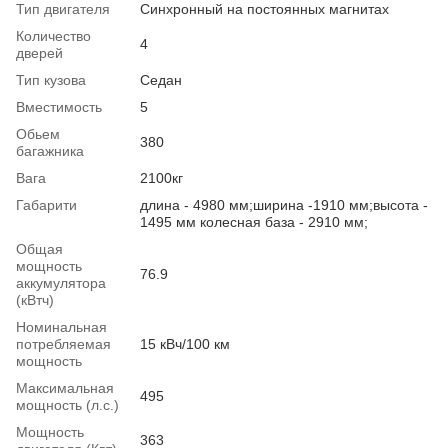
Тип двигателя
Синхронный на постоянных магнитах
Количество
4
дверей
Тип кузова
Седан
Вместимость
5
Обьем
380
багажника
Вага
2100кг
Габарити
длина - 4980 мм;ширина -1910 мм;высота -
1495 мм колесная база - 2910 мм;
Общая
мощность
76.9
аккумулятора
(кВтч)
Номинальная
потребляемая
15 кВч/100 км
мощность
Максимальная
495
мощность (л.с.)
Мощность
363