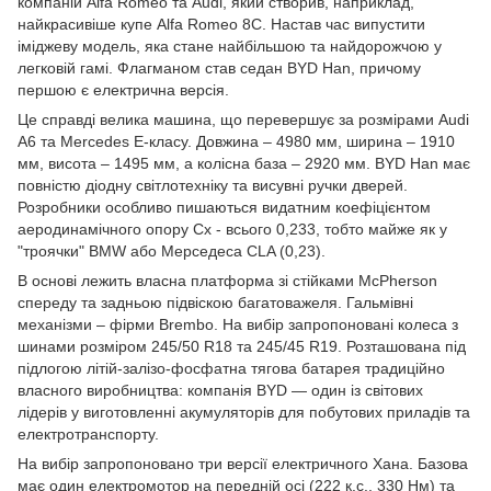
компаній Alfa Romeo та Audi, який створив, наприклад,
найкрасивіше купе Alfa Romeo 8C. Настав час випустити
іміджеву модель, яка стане найбільшою та найдорожчою у
легковій гамі. Флагманом став седан BYD Han, причому
першою є електрична версія.
Це справді велика машина, що перевершує за розмірами Audi
A6 та Mercedes E-класу. Довжина – 4980 мм, ширина – 1910
мм, висота – 1495 мм, а колісна база – 2920 мм. BYD Han має
повністю діодну світлотехніку та висувні ручки дверей.
Розробники особливо пишаються видатним коефіцієнтом
аеродинамічного опору Cx - всього 0,233, тобто майже як у
"троячки" BMW або Мерседеса CLA (0,23).
В основі лежить власна платформа зі стійками McPherson
спереду та задньою підвіскою багатоважеля. Гальмівні
механізми – фірми Brembo. На вибір запропоновані колеса з
шинами розміром 245/50 R18 та 245/45 R19. Розташована під
підлогою літій-залізо-фосфатна тягова батарея традиційно
власного виробництва: компанія BYD — один із світових
лідерів у виготовленні акумуляторів для побутових приладів та
електротранспорту.
На вибір запропоновано три версії електричного Хана. Базова
має один електромотор на передній осі (222 к.с., 330 Нм) та