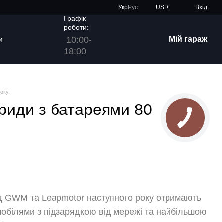
Укр
Рус
USD
Вхід
Графік
роботи:
10:00-
Мій гараж
и
18:00
оку.
риди з батареями 80
 від GWM та Leapmotor наступного року отримають
мобілями з підзарядкою від мережі та найбільшою