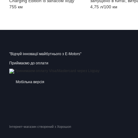
Charging Edition із запасом ходу
запущено в Китаї, витр
755 км
4,75 л/100 км
"Відчуй інновації майбутнього з E-Motors"
Приймаємо до оплати
Мобільна версія
Інтернет-магазин створений з Хорошоп