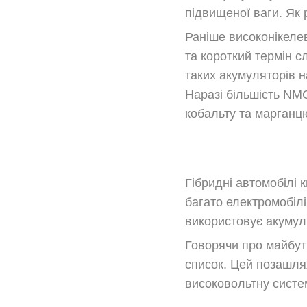
підвищеної ваги. Як 
Раніше високонікелев
та короткий термін с
таких акумуляторів н
Наразі більшість NMC
кобальту та марганцю
Гібридні автомобілі 
багато електромобілі
використовує акумуля
Говорячи про майбутн
список. Цей позашля
високовольтну систем