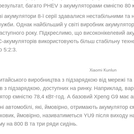
результат, багато PHEV з акумуляторами ємністю 80 
і акумулятори 8-ї серії здавалися нестабільними та
лужби. Однак найбільший у світі виробник акумулятор
аступного року. Підкреслимо, що високонікелевий аку
-акумуляторів використовують більш стабільну технол
 5:2:3.
Xiaomi Kunlun
китайського виробництва з підзарядкою від мережі т
в з підзарядкою, доступних на ринку. Наприклад, вар
тор ємністю 78,4 кВт⋅год. А базовий Xpeng G9 має а
і автомобілі, які, ймовірно, отримають акумулятор є
ховик, ймовірно, називатиметься YU9 після виходу н
у на 800 В та три ряди сидінь.