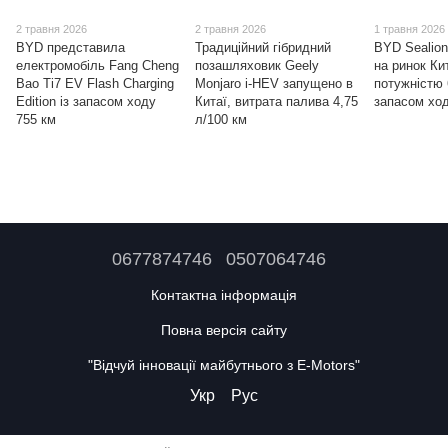
2 травня 2026
2 травня 2026
1 травня 2026
BYD представила
Традиційний гібридний
BYD Sealion
електромобіль Fang Cheng
позашляховик Geely
на ринок Ки
Bao Ti7 EV Flash Charging
Monjaro i-HEV запущено в
потужністю 
Edition із запасом ходу
Китаї, витрата палива 4,75
запасом ход
755 км
л/100 км
0677874746
0507064746
Контактна інформація
Повна версія сайту
"Відчуй інновації майбутнього з E-Motors"
Укр
Рус