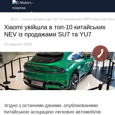
Блог
Xiaomi входить до топ-10 китайських NEV через рік піс
Xiaomi увійшла в топ-10 китайських
NEV із продажами SU7 та YU7
11 вересня 2025
Згідно з останніми даними, опублікованими
Китайською асоціацією легкових автомобілів