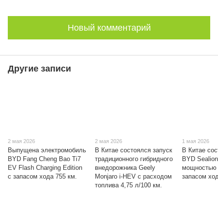
Новый комментарий
Другие записи
2 мая 2026
2 мая 2026
1 мая 2026
Выпущена электромобиль
В Китае состоялся запуск
В Китае со
BYD Fang Cheng Bao Ti7
традиционного гибридного
BYD Sealion
EV Flash Charging Edition
внедорожника Geely
мощностью 
с запасом хода 755 км.
Monjaro i-HEV с расходом
запасом ход
топлива 4,75 л/100 км.