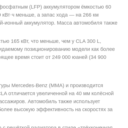
-фосфатным (LFP) аккумулятором ёмкостью 60
 кВт·ч меньше, а запас хода — на 266 км
ий-ионный аккумулятор. Масса автомобиля также
ю 165 кВт, что меньше, чем у CLA 300 L,
ожидаемому позиционированию модели как более
оящее время стоит от 249 000 юаней (34 900
туры Mercedes-Benz (MMA) и производится
CLA отличается увеличенной на 40 мм колёсной
пассажиров. Автомобиль также использует
 более высокую эффективность на скоростях за
 с решёткой радиатора в стиле «трёхконечная