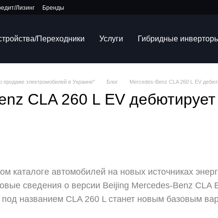
редит/Лизинг
Бренды
устройства/Переходники
Услуги
Гибридные инвертор
по продаже электромобилей в Украине"
Блог
Mercedes-Benz CLA 260 L EV дебют
enz CLA 260 L EV дебютирует 
ом каталоге автомобилей на новых источниках энер
овые сведения о версии Beijing Mercedes-Benz CLA 
под названием CLA 260 L станет новым базовым вар