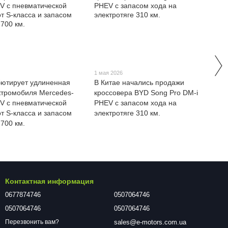
1 мая 2026
бютирует удлиненная
В Китае начались продажи
ктромобиля Mercedes-
кроссовера BYD Song Pro DM-i
V с пневматической
PHEV с запасом хода на
от S-класса и запасом
электротяге 310 км.
 700 км.
Контактная информация
0677874746
0507064746
0507064746
0507064746
sales@e-motors.com.ua
Перезвонить вам?