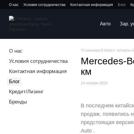
Перейти к основному контенту
О нас
Условия сотрудничества
Контактная информация
Блог
К
Авто
Зар. 
О нас
"О компании E-Motors: эксперты 
Mercedes-B
Условия сотрудничества
км
Контактная информация
Блог
14 ноября 2025
Кредит/Лизинг
Бренды
В последнем китайск
продаж, появились н
предстоящая версия 
Auto .