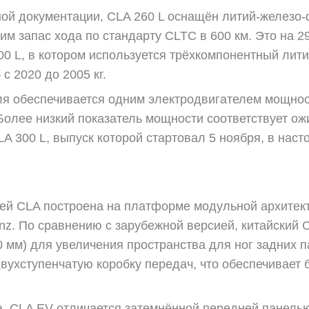
ой документации, CLA 260 L оснащён литий-железо
им запас хода по стандарту CLTC в 600 км. Это на 29
00 L, в котором используется трёхкомпонентный лит
 с 2020 до 2005 кг.
 обеспечивается одним электродвигателем мощность
Более низкий показатель мощности соответствует 
LA 300 L, выпуск которой стартовал 5 ноября, в наст
ей CLA построена на платформе модульной архитек
enz. По сравнению с зарубежной версией, китайский 
 мм) для увеличения пространства для ног задних 
двухступенчатую коробку передач, что обеспечивает
а, CLA EV отличается затемнённой передней панелью