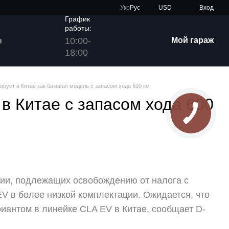
Укр
Рус
USD
Вход
График
работы:
10:00-
Мой гараж
ы
18:00
ирует в Китае как базовая модель с запасом хода 600 км
в Китае с запасом хода 600
гии, подлежащих освобождению от налога с
EV в более низкой комплектации. Ожидается, что
иантом в линейке CLA EV в Китае, сообщает D-