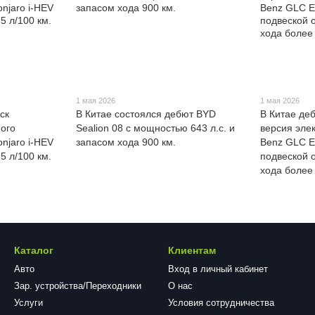
1 мая 2026
1 мая 2026
ск
В Китае состоялся дебют BYD
В Китае де
ого
Sealion 08 с мощностью 643 л.с. и
версия эле
njaro i-HEV
запасом хода 900 км.
Benz GLC E
5 л/100 км.
подвеской 
хода более
Каталог
Клиентам
Авто
Вход в личный кабинет
Зар. устройства/Переходники
О нас
Услуги
Условия сотрудничества