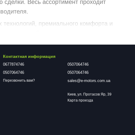
ю сделки. Весь ассортимент проходит
зводителя.
х технологий, премиального комфорта и
 мощностью, большим запасом хода,
емами помощи водителю. Особое внимание
алов салона и инновационным подходам в
Контактная информация
0677874746
0507064746
0507064746
0507064746
я покупки, профессиональное
sales@e-motors.com.ua
Перезвонить вам?
ors, который сочетает технологичность,
о стиля жизни.
Киев, ул. Протасов Яр, 39
Карта проезда