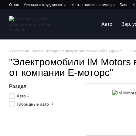
Перейти к основному контенту
О нас
Условия сотрудничества
Контактная информация
Блог
К
Авто
Зар. 
"О компании E-Motors: эксперты по продаже электромобилей в Украине"
"Эл
"Электромобили IM Motors 
от компании Е-моторс"
Раздел
1
Авто
1
Гибридные авто