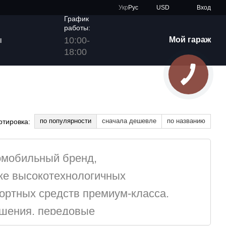
Укр
Рус
USD
Вход
График
работы:
10:00-
Мой гараж
ы
18:00
по популярности
сначала дешевле
по названию
ртировка:
омобильный бренд,
ке высокотехнологичных
портных средств премиум-класса.
ешения, передовые