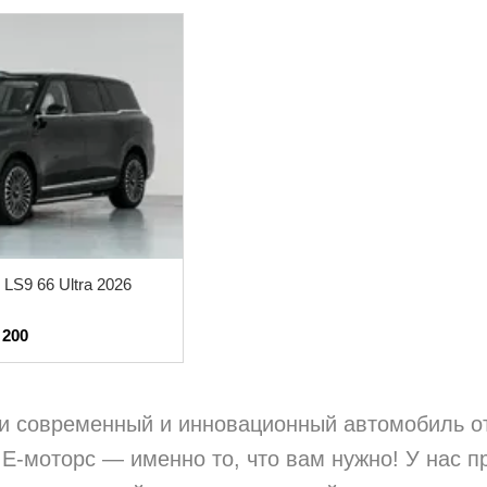
электрифицированные силовые ус
современный дизайн, чтобы созда
хода, высокой производительност
Motors отличаются современным
оснащением систем помощи водит
высокими стандартами безопаснос
для тех, кто ценит технологичнос
уровень комфорта. Бренд стремит
 LS9 66 Ultra 2026
эффективностью, производительно
 200
решения для ежедневного использ
и современный и инновационный автомобиль от 
 Е-моторс — именно то, что вам нужно! У нас 