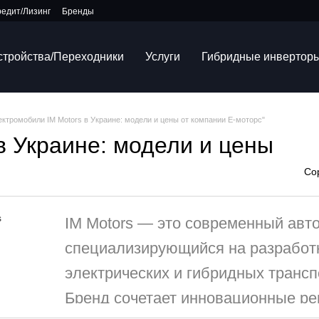
редит/Лизинг
Бренды
устройства/Переходники
Услуги
Гибридные инвертор
ектромобили IM Motors в Украине: модели и цены от компании Е-моторс"
в Украине: модели и цены
Со
IM Motors — это современный авт
специализирующийся на разработ
электрических и гибридных транс
Бренд сочетает инновационные р